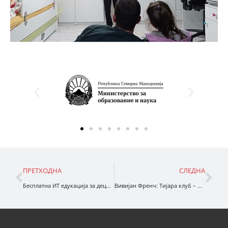
ПРЕТХОДНА
СЛЕДНА
Бесплатна ИТ едукација за деца без родители
Вивијан Френч: Тијара клуб – Принцезата Оливија и наметката од кадифе