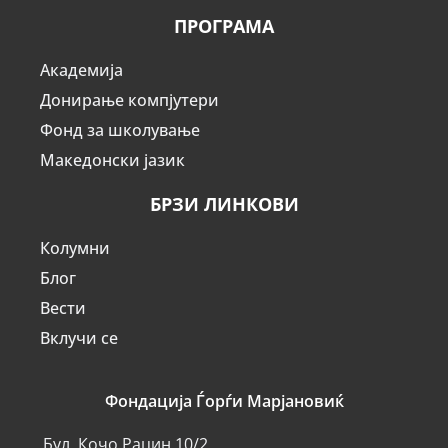
ПРОГРАМА
Академија
Донирање компјутери
Фонд за школување
Македонски јазик
БРЗИ ЛИНКОВИ
Колумни
Блог
Вести
Вклучи се
Фондација Ѓорѓи Марјановиќ
Бул. Кочо Рацин 10/2