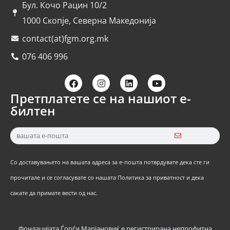
Бул. Кочо Рацин 10/2
1000 Скопје, Северна Македонија
contact(at)fgm.org.mk
076 406 996
Претплатете се на нашиот е-
билтен
Со доставувањето на вашата адреса за е-пошта потврдувате дека сте ги
прочитале и се согласувате со нашата Политика за приватност и дека
сакате да примате вести од нас.
Фондацијата Ѓорѓи Марјановиќ е регистрирана непрофитна