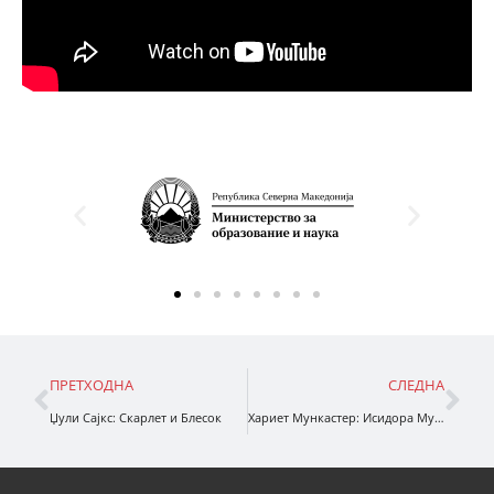
ПРЕТХОДНА
СЛЕДНА
Џули Сајкс: Скарлет и Блесок
Хариет Мункастер: Исидора Мун ја запознава забовилата