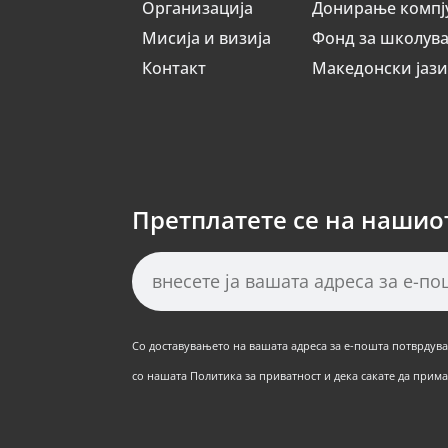
Организација
Донирање компј
Мисија и визија
Фонд за школув
Контакт
Македонски јаз
Претплатете се на нашио
Со доставувањето на вашата адреса за е-пошта потврдуват
со нашата Политика за приватност и дека сакате да примат