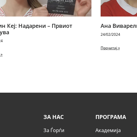
н Кеј: Надарени – Првиот
Ана Виварел
ува
24/02/2024
24
Прочитај »
 »
ЗА НАС
ПРОГРАМА
За Ѓорѓи
Академија