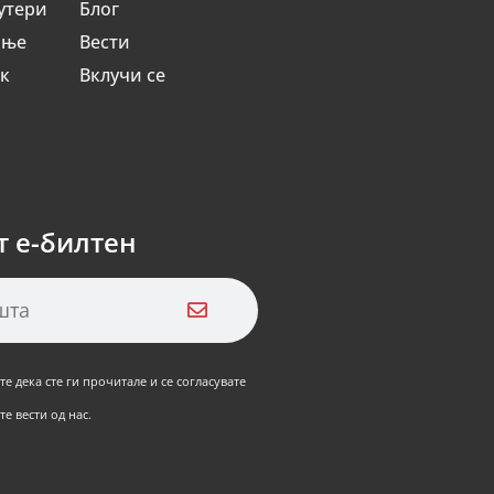
утери
Блог
ање
Вести
ик
Вклучи се
т е-билтен
е дека сте ги прочитале и се согласувате
е вести од нас.