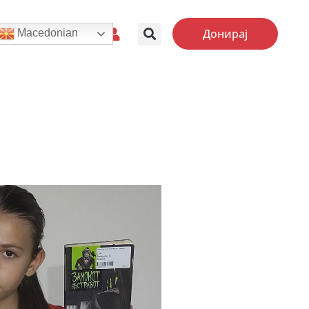
Донирај
Macedonian