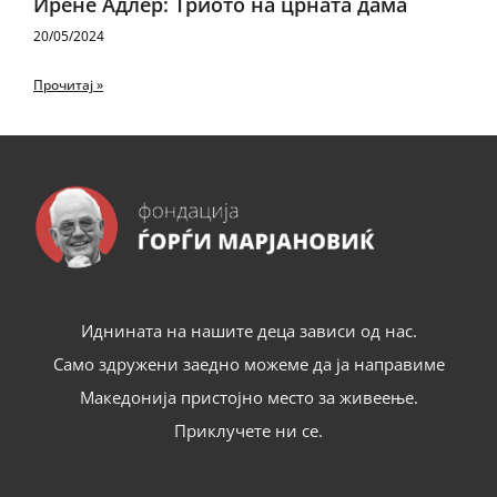
Ирене Адлер: Триото на црната дама
20/05/2024
Прочитај »
Иднината на нашите деца зависи од нас.
Само здружени заедно можеме да ја направиме
Македонија пристојно место за живеење.
Приклучете ни се.