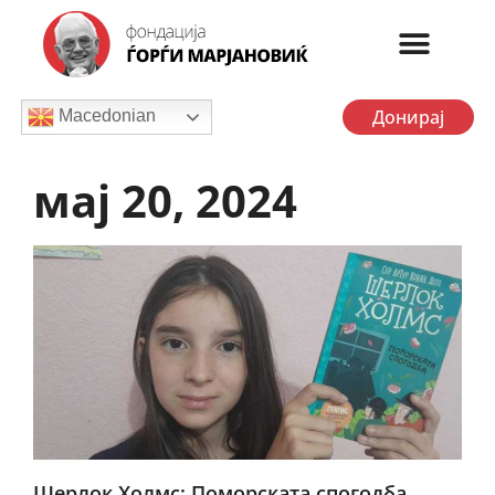
Донирај
Macedonian
мај 20, 2024
Шерлок Холмс: Поморската спогодба