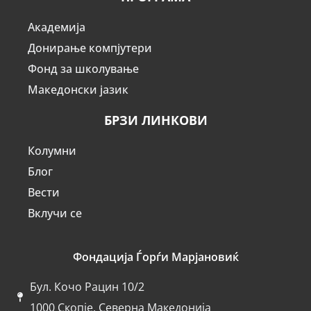
Академија
Донирање компјутери
Фонд за школување
Македонски јазик
БРЗИ ЛИНКОВИ
Колумни
Блог
Вести
Вклучи се
Фондација Ѓорѓи Марјановиќ
Бул. Кочо Рацин 10/2
1000 Скопје, Северна Македонија