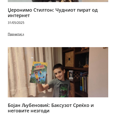
Џеронимо Стилтон: Чудниот пират од
интернет
31/05/2025
Прочитај »
Бојан Љубеновиќ: Баксузот Среќко и
неговите незгоди