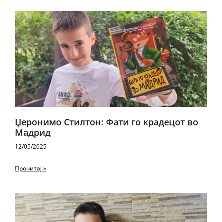
Џеронимо Стилтон: Фати го крадецот во
Мадрид
12/05/2025
Прочитај »