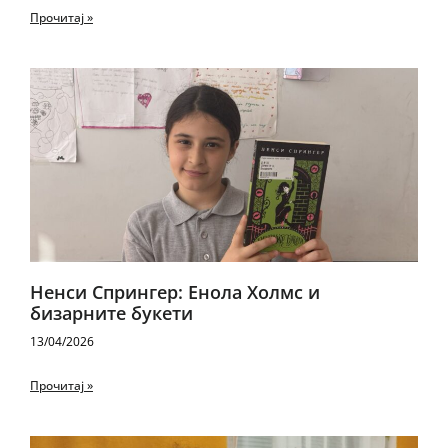
Прочитај »
Ненси Спрингер: Енола Холмс и
бизарните букети
13/04/2026
Прочитај »