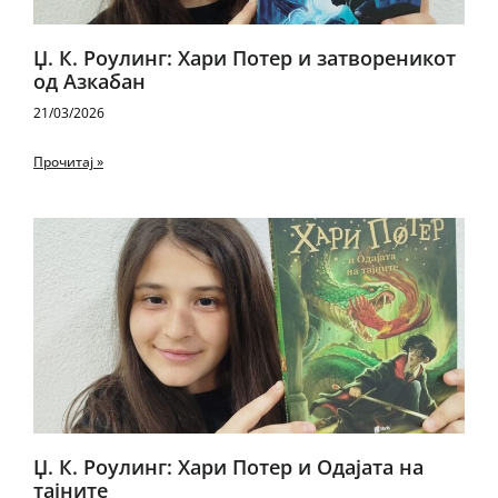
Џ. К. Роулинг: Хари Потер и затвореникот
од Азкабан
21/03/2026
Прочитај »
Џ. К. Роулинг: Хари Потер и Одајата на
тајните