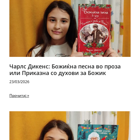
Чарлс Дикенс: Божиќна песна во проза
или Приказна со духови за Божик
23/03/2026
Прочитај »