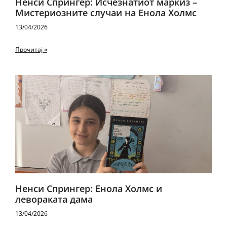
Ненси Спрингер: Исчезнатиот маркиз –
Мистериозните случаи на Енола Холмс
13/04/2026
Прочитај »
Ненси Спрингер: Енола Холмс и
левораката дама
13/04/2026