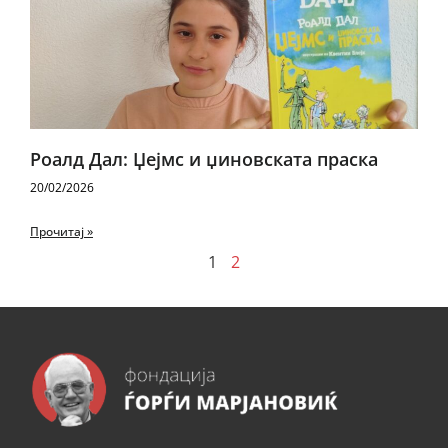
Роалд Дал: Џејмс и џиновската праска
20/02/2026
Прочитај »
1
2