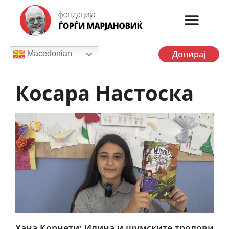
Донирај
Macedonian
Косара Настоска
Хана Корнети: Илина и шумските тролови