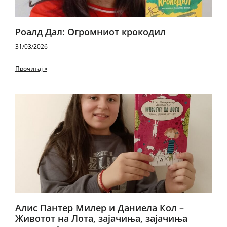
Роалд Дал: Огромниот крокодил
31/03/2026
Прочитај »
Алис Пантер Милер и Даниела Кол –
Животот на Лота, зајачиња, зајачиња