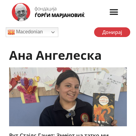
Донирај
Macedonian
Ана Ангелеска
Рут Стајлс Ганет: Змејот на татко ми