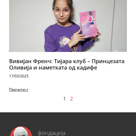
Вивијан Френч: Тијара клуб – Принцезата
Оливија и наметката од кадифе
17/03/2025
Прочитај »
1
2