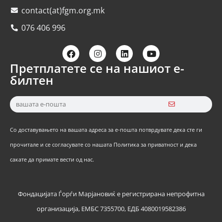
contact(at)fgm.org.mk
076 406 996
Претплатете се на нашиот е-
билтен
Со доставувањето на вашата адреса за е-пошта потврдувате дека сте ги
прочитале и се согласувате со нашата Политика за приватност и дека
сакате да примате вести од нас.
Фондацијата Ѓорѓи Марјановиќ е регистрирана непрофитна
организација, ЕМБС 7355700, ЕДБ 4080019582386