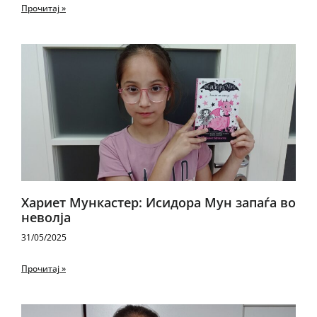
Прочитај »
Хариет Мункастер: Исидора Мун запаѓа во
неволја
31/05/2025
Прочитај »