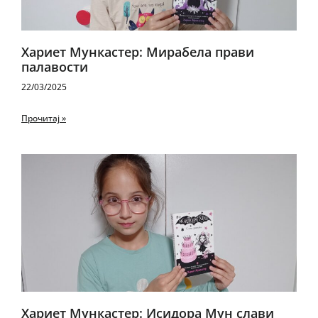
Хариет Мункастер: Мирабела прави
палавости
22/03/2025
Прочитај »
Хариет Мункастер: Исидора Мун слави