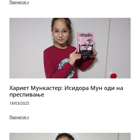
Прочитај »
Хариет Мункастер: Исидора Мун оди на
преспивање
18/03/2025
Прочитај »