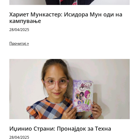
Хариет Мункастер: Исидора Мун оди на
кампување
28/04/2025
Прочитај »
Иџинио Страни: Пронајдок за Техна
28/04/2025