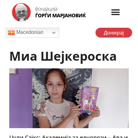
Донирај
Macedonian
Миа Шејкероска
Џули Сајкс: Академија за еднорози – Ава и