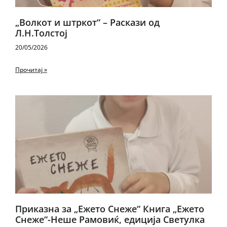
„Волкот и штркот“ – Раскази од
Л.Н.Толстој
20/05/2026
Прочитај »
Приказна за „Ежето Снеже“ Книга „Ежето
Снеже“-Неше Рамовиќ, едиција Светулка