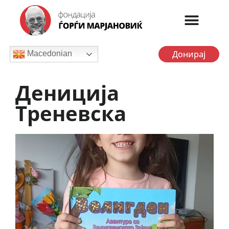
Донирај
Macedonian
Дениција
Треневска