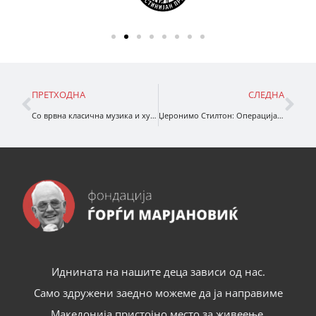
ПРЕТХОДНА
СЛЕДНА
Со врвна класична музика и хуманитарна мисија, Фондацијата „Ѓорѓи Марјановиќ“ ги возобновува „Ѓурѓовденските средби“
Џеронимо Стилтон: Операција чист воздух
Иднината на нашите деца зависи од нас.
Само здружени заедно можеме да ја направиме
Македонија пристојно место за живеење.