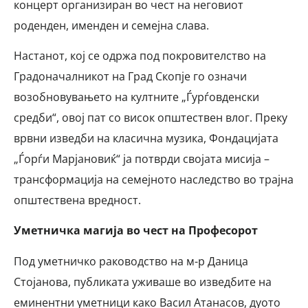
концерт организиран во чест на неговиот
роденден, именден и семејна слава.
Настанот, кој се одржа под покровителство на
Градоначалникот на Град Скопје го означи
возобновувањето на култните „Ѓурѓовденски
средби“, овој пат со висок општествен влог. Преку
врвни изведби на класична музика, Фондацијата
„Ѓорѓи Марјановиќ“ ја потврди својата мисија –
трансформација на семејното наследство во трајна
општествена вредност.
Уметничка магија во чест на Професорот
Под уметничко раководство на м-р Даница
Стојанова, публиката уживаше во изведбите на
еминентни уметници како Васил Атанасов, дуото