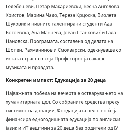
Гелебешеви, Петар Макариевски, Весна Ангелова
Христов, Марина Чадо, Тереза Крцоска, Виолета
Шуковиќ и нивните талентирани студенти Ада
Богоевска, Ана Манчева, Јован Станковиќ и Гала
Нановска. Програмата, составена од делата на
Шопен, Рахманинов и Смокварски, одекнуваше со
истата страст со која Професорот ја сакаше
музиката и правдата.
Конкретен импакт: Едукација за 20 деца
Најважната победа на вечерта е остварувањето на
хуманитарната цел. Со собраните средства преку
системот на донации, Фондацијата целосно ќе ја
финансира едногодишната едукација по англиски
јазик и ИТ вештини за 20 деца без родители од ЈУ