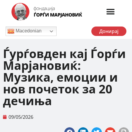
Донирај
Macedonian
Ѓурѓовден кај Ѓорѓи
Марјановиќ:
Музика, емоции и
нов почеток за 20
дечиња
09/05/2026