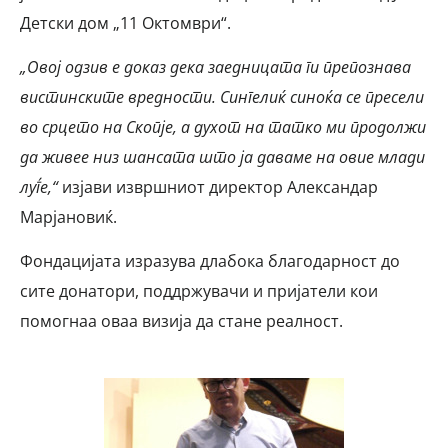
Детски дом „11 Октомври“.
„Овој одзив е доказ дека заедницата ги препознава
вистинските вредности. Сингелиќ синоќа се пресели
во срцето на Скопје, а духот на татко ми продолжи
да живее низ шансата што ја даваме на овие млади
луѓе,“
изјави извршниот директор Александар
Марјановиќ.
Фондацијата изразува длабока благодарност до
сите донатори, поддржувачи и пријатели кои
помогнаа оваа визија да стане реалност.