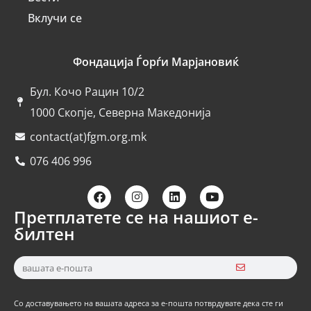
Вклучи се
Фондација Ѓорѓи Марјановиќ
Бул. Кочо Рацин 10/2
1000 Скопје, Северна Македонија
contact(at)fgm.org.mk
076 406 996
Претплатете се на нашиот е-
билтен
Со доставувањето на вашата адреса за е-пошта потврдувате дека сте ги