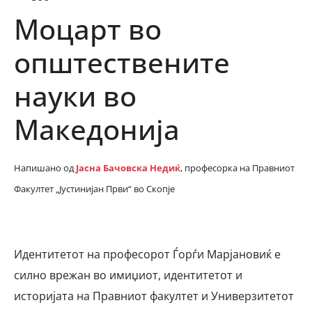
Моцарт во
општествените
науки во
Македонија
Напишано од
Јасна Бачовска Недиќ
, професорка на Правниот
Факултет „Јустинијан Први“ во Скопје
Идентитетот на професорот Ѓорѓи Марјановиќ е
силно врежан во имиџиот, идентитетот и
историјата на Правниот факултет и Универзитетот