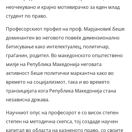
неочекувано и крајно мотивирачко за еден млад
студент по право.
Професорскиот профил на проф. Марјановиќ беше
доминантен во неговото повеќе димензионално
битисување како интелектуалец, политичар,
граѓанин, родител. Во македонското општествено
милје на Република Македонија неговата
активност беше политички маркантна како во
времето на социјализмот, така и во времето
транзицијата кога Република Македонија стана
независна држава.
Научниот опус на професорот е со висок степен
степен на методична скепса, тој создаде научен
капитал во областа на казненото право, со своите