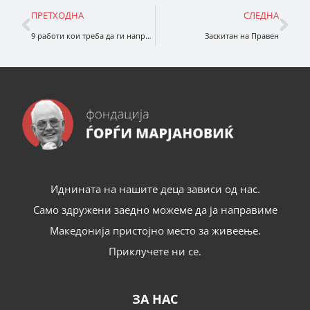
ПРЕТХОДНА
СЛЕДНА
9 работи кои треба да ги направите кога детето ви вели „Не ми е гајле“
Заскитан на Правен
Иднината на нашите деца зависи од нас.
Само здружени заедно можеме да ја направиме
Македонија пристојно место за живеење.
Приклучете ни се.
ЗА НАС