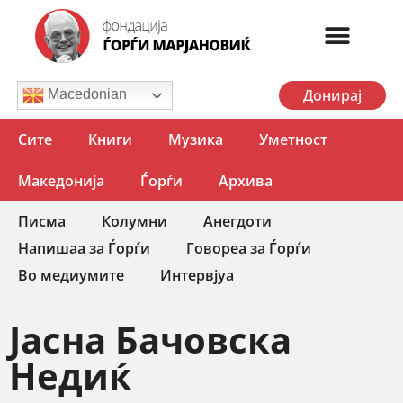
Донирај
Macedonian
Сите
Книги
Музика
Уметност
Македонија
Ѓорѓи
Архива
Писма
Колумни
Анегдоти
Напишаа за Ѓорѓи
Говореа за Ѓорѓи
Во медиумите
Интервјуа
Јасна Бачовска
Недиќ