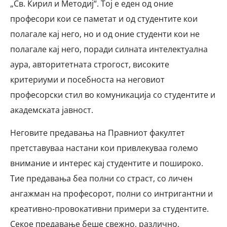
„Св. Кирил и Методиј“. Тој е еден од оние
професори кои се паметат и од студентите кои
полагале кај него, но и од оние студенти кои не
полагале кај него, поради силната интелектуална
аура, авторитетната строгост, високите
критериуми и посебноста на неговиот
професорски стил во комуникација со студентите и
академската јавност.
Неговите предавања на Правниот факултет
претставуваа настани кои привлекуваа големо
внимание и интерес кај студентите и пошироко.
Тие предавања беа полни со страст, со личен
ангажман на професорот, полни со интригантни и
креативно-провокативни примери за студентите.
Секое предавање беше свежно, различно,