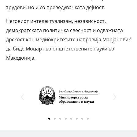
трудови, но и со преведувачката дејност.
Неговиот интелектуализам, независност,
демократската политичка свесност и одважната
дрскост кон медиокритетите направија Марјановиќ
да биде Моцарт во општетствените науки во
Македонија.