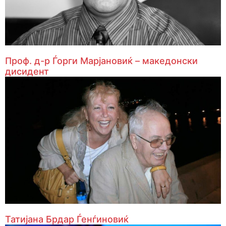
Проф. д-р Ѓорги Марјановиќ – македонски
дисидент
Татијана Брдар Ѓенѓиновиќ