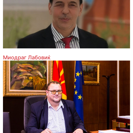
Миодраг Лабовиќ