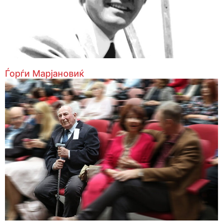
Ѓорѓи Марјановиќ