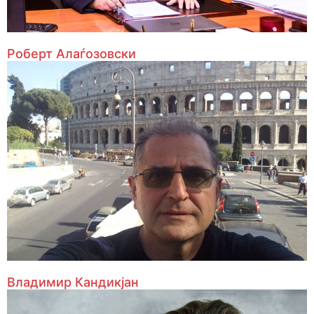
Роберт Алаѓозовски
Владимир Кандикјан