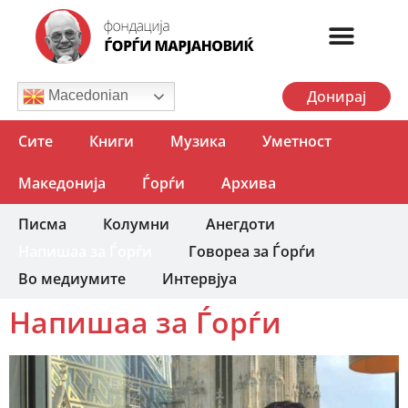
Донирај
Macedonian
Сите
Книги
Музика
Уметност
Македонија
Ѓорѓи
Архива
Писма
Колумни
Анегдоти
Напишаа за Ѓорѓи
Говореа за Ѓорѓи
Во медиумите
Интервјуа
Напишаа за Ѓорѓи