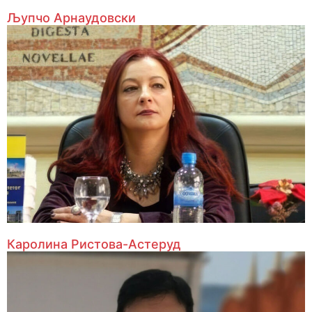
Љупчо Арнаудовски
Каролина Ристова-Астеруд