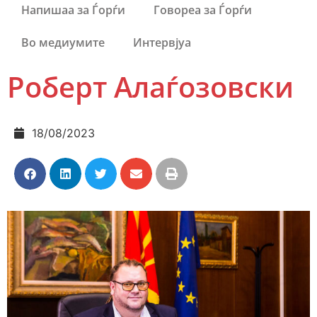
Напишаа за Ѓорѓи
Говореа за Ѓорѓи
Во медиумите
Интервјуа
Роберт Алаѓозовски
18/08/2023