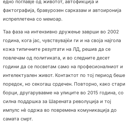
едно поглавје од животот, автофикција и
фактографија, бравурозен сарказам и автоиронија
испреплетена со мемоар.
Таа фаза на интензивно дружење заврши во 2002
година, кога јас, чувствувајќи ги и на своја најгола
кожа типичните резултати на ЛД, решив да се
повлечам од политиката, и во следните десет
години да се посветам само на професионалниот и
интелектуален живот. Контактот по тој период беше
поредок, но секогаш срдечен. Повторно, како стари
борци, другарувавме на улиците во 2015 година, со
силна поддршка за Шарената револуција и тој
импулс нè одржа во повремена комуникација до
самата смрт.