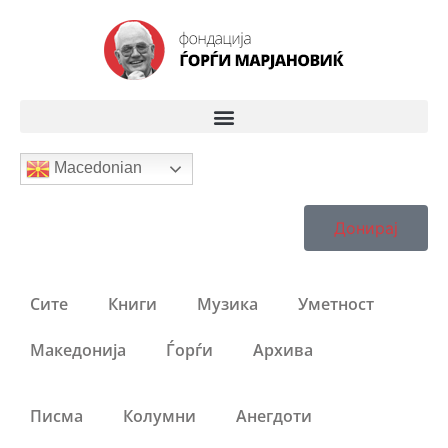
Macedonian
Донирај
Сите
Книги
Музика
Уметност
Македонија
Ѓорѓи
Архива
Писма
Колумни
Анегдоти