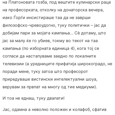
на Платоновата гозба, под вештите кулинарски раце
на професорката, отколку на донаторска вечера,
иако Ѓорѓи инсистираше таа да не заврши
филозофско-чревоудогно, туку политички – јас да
добијам пари за мојата кампања… Сè дотаму, што
јас за малу ќе го убиев, токму во текот на таа
кампања (по изборната единица 4), кога тој се
согласи да настапуваме заедно по локалните
телевизии (а уредниците прифатија широкоградо, не
поради мене, туку затоа што професорот
приредуваше вистински интелектуални шоуа,
верувам за првпат на многу од тие медиуми).
И тоа не еднаш, туку двапати!
Јас, одамна а неволно положен и колафоб, сфатив