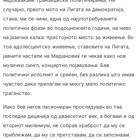
недоквакани транзициски политичарења. Не
случајно, првото мото на Лигата за демократија,
стана, ми се чини, една од најупотребуваните
политички фрази во подоцнежните години, на ниво
на јазична калка: пристојното место за живеење. Во
тоа адолесцентско живеење, ставовите на Лигата,
јавните настапи на Марјановиќ ги чекав како нов
музички сингл, концертно појавување. Бев
политички исполнет и среќен, без разлика што имав
чувство дека припаѓам на многу мало политичко
граѓанство.
Иако бев негов пасиониран проследувач во таа
последна деценија од дваесетиот век, а богами и од
вториот милениум, не собрав храброст да му се
приближам, да му се претставам, да се запознаам.