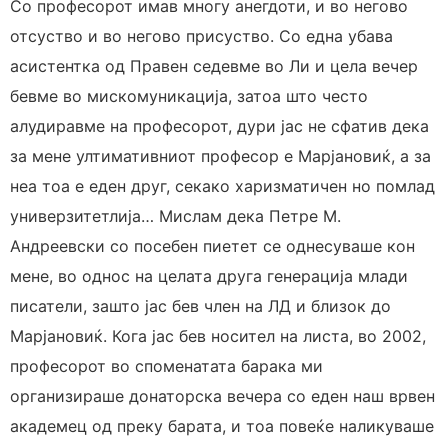
Со професорот имав многу анегдоти, и во негово
отсуство и во негово присуство. Со една убава
асистентка од Правен седевме во Ли и цела вечер
бевме во мискомуникација, затоа што често
алудиравме на професорот, дури јас не сфатив дека
за мене ултимативниот професор е Марјановиќ, а за
неа тоа е еден друг, секако харизматичен но помлад
универзитетлија… Мислам дека Петре М.
Андреевски со посебен пиетет се однесуваше кон
мене, во однос на целата друга генерација млади
писатели, зашто јас бев член на ЛД и близок до
Марјановиќ. Кога јас бев носител на листа, во 2002,
професорот во споменатата барака ми
организираше донаторска вечера со еден наш врвен
академец од преку барата, и тоа повеќе наликуваше