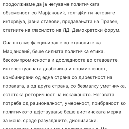
продолживме да ја негуваме политичката
обземеност со Марјановиќ, голтајќи ги неговите
интервјуа, јавни ставови, предавањата на Правен,
статиите на гласилото на ЛД, Демократски форум.
Она што ме фасцинираше во ставовите на
Марјановиќ, беше силната политичка етика,
бескомпромисноста и доследноста во ставовите,
интелектуалната длабочина и промисленост,
комбинирани од една страна со директност на
пораката, а од друга страна, со безмалку уметничка,
естетска реторичност на искажаното. Неговата
потреба од рационалност, умереност, прибраност во
политичкото дејствување беше вистинската мерка
за мене, среде разузданите, дионизиски,