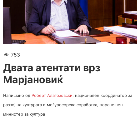
753
Двата атентати врз
Марјановиќ
Напишано од
Роберт Алаѓозовски
, национален координатор за
развој на културата и меѓуресорска соработка, поранешен
министер за култура