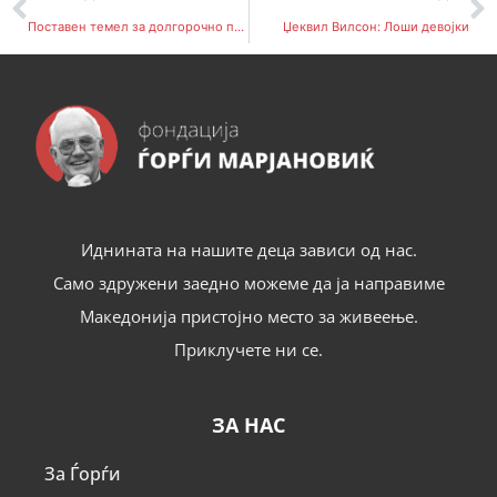
Поставен темел за долгорочно партнерство меѓу Македонија 2025 и Фондацијата Ѓорѓи Марјановиќ
Џеквил Вилсон: Лоши девојки
Иднината на нашите деца зависи од нас.
Само здружени заедно можеме да ја направиме
Македонија пристојно место за живеење.
Приклучете ни се.
ЗА НАС
За Ѓорѓи