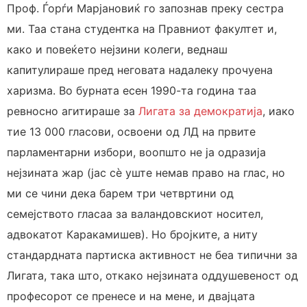
Проф. Ѓорѓи Марјановиќ го запознав преку сестра
ми. Таа стана студентка на Правниот факултет и,
како и повеќето нејзини колеги, веднаш
капитулираше пред неговата надалеку прочуена
харизма. Во бурната есен 1990-та година таа
ревносно агитираше за
Лигата за демократија
, иако
тие 13 000 гласови, освоени од ЛД на првите
парламентарни избори, воопшто не ја одразија
нејзината жар (јас сè уште немав право на глас, но
ми се чини дека барем три четвртини од
семејството гласаа за валандовскиот носител,
адвокатот Каракамишев). Но бројките, а ниту
стандардната партиска активност не беа типични за
Лигата, така што, откако нејзината оддушевеност од
професорот се пренесе и на мене, и двајцата