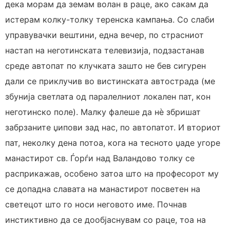
дека морам да земам волан в раце, ако сакам да
истерам колку-толку теренска кампања. Со слаби
управувачки вештини, една вечер, по страсниот
настап на неготинската телевизија, подзастанав
среде автопат по клучката зашто не бев сигурен
дали се приклучив во вистинската автострада (ме
збунија светлата од паралелниот локален пат, кон
неготинско поле). Малку фалеше да нè збришат
забрзаните џипови зад нас, по автопатот. И вториот
пат, неколку дена потоа, кога на тесното џаде угоре
манастирот св. Ѓорѓи над Валандово толку се
расприкажав, особено затоа што на професорот му
се допадна славата на манастирот посветен на
светецот што го носи неговото име. Почнав
инстиктивно да се дообјаснувам со раце, тоа на