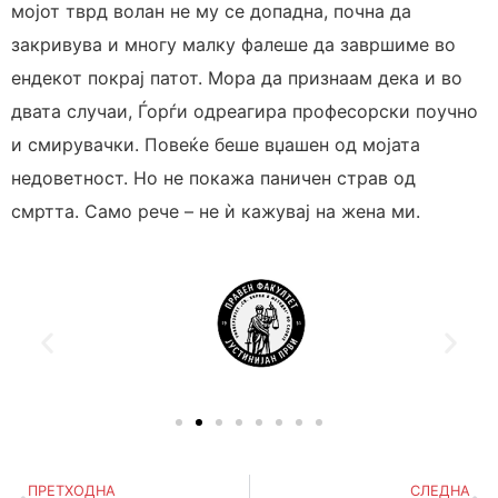
мојот тврд волан не му се допадна, почна да
закривува и многу малку фалеше да завршиме во
ендекот покрај патот. Мора да признаам дека и во
двата случаи, Ѓорѓи одреагира професорски поучно
и смирувачки. Повеќе беше вџашен од мојата
недоветност. Но не покажа паничен страв од
смртта. Само рече – не ѝ кажувај на жена ми.
ПРЕТХОДНА
СЛЕДНА