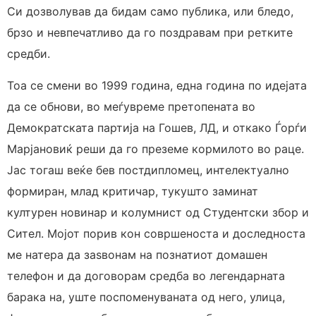
Си дозволував да бидам само публика, или бледо,
брзо и невпечатливо да го поздравам при ретките
средби.
Тоа се смени во 1999 година, една година по идејата
да се обнови, во меѓувреме претопената во
Демократската партија на Гошев, ЛД, и откако Ѓорѓи
Марјановиќ реши да го преземе кормилото во раце.
Јас тогаш веќе бев постдипломец, интелектуално
формиран, млад критичар, тукушто заминат
културен новинар и колумнист од Студентски збор и
Сител. Мојот порив кон совршеноста и доследноста
ме натера да заѕвонам на познатиот домашен
телефон и да договорам средба во легендарната
барака на, уште поспоменуваната од него, улица,