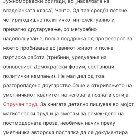
Јужноморавски бригади, во „населбата на
владејачката класа“, Ченто. Од таа средба потече
четиригодишно политичко, интелектуално и
приватно другарување, со меѓусебно
надополнување, полна поддршка од професорот за
моето пробивање во јавниот живот и полна
партиска работа (трибини, уредување на
обновениот Демократски форум, состаноци,
политички кампањи). Не мал дел од тоа
разгоропадено другарство беше и откривањето на
уметничкиот квалитет на неговата позната сотија,
Стручен труд
. За книгата детално пишував во мојот
магистерски труд и ја сметам за ремек-дело на
постмодерната проза, необичен начин преку
уметничка авторска постапка да се документира