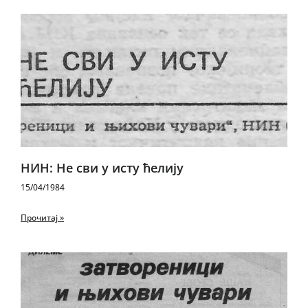
НИН: Не сви у исту ћелију
15/04/1984
Прочитај »