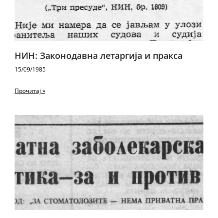
НИН: Законодавна летаргија и пракса
15/09/1985
Прочитај »