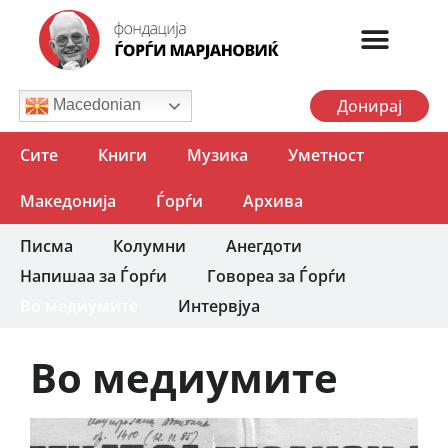
Донирај
Macedonian
Сите
Книги
Музика
Уметност
Македонија
Ѓорѓи
Архива
Писма
Колумни
Анегдоти
Напишаа за Ѓорѓи
Говореа за Ѓорѓи
Во медиумите
Интервјуа
Во медиумите