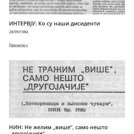
ИНТЕРВЈУ: Ко су наши дисиденти
28/09/1984
Прочитај »
НИН: Не желим „више“, само нешто
„другојачије“