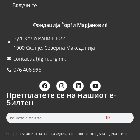
Вклучи се
Фондација Ѓорѓи Марјановиќ
Бул. Кочо Рацин 10/2
1000 Скопје, Северна Македонија
contact(at)fgm.org.mk
076 406 996
Претплатете се на нашиот е-
билтен
Со доставувањето на вашата адреса за е-пошта потврдувате дека сте ги