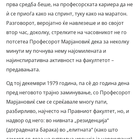
прва средба беше, на професорската кариера да не
ѝ се приоѓа како на спринт, туку како на маратон.
Разговорот, веројатно ќе навлезеше и во својот
втор час, доколку, стрелките на часовникот не го
потсетеа Професорот Марјановиќ дека за неколку
минути му почнува нему најомилената и
најинспиративна активност на факултетот –
предавањата.
Од тој декември 1979 година, па сè до година дена
пред неговото трајно заминување, со Професорот
Марјановиќ сме се среќавале многу пати,
разбирливо, најчесто на Правниот факултет, но, и
надвор од него: во нивната „резиденција“
(доградената барака) во „елитната“ (како што