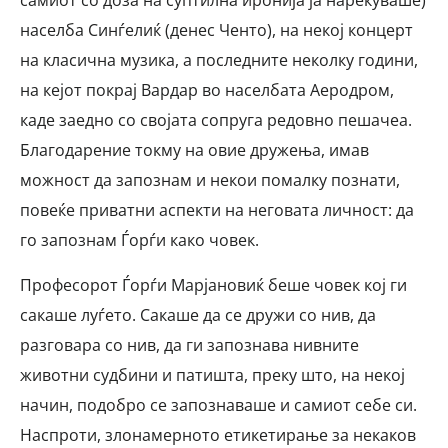
самиот со доза на суптилна иронија ја нарекуваше)
населба Синѓелиќ (денес Ченто), на некој концерт
на класична музика, а последните неколку години,
на кејот покрај Вардар во населбата Аеродром,
каде заедно со својата сопруга редовно пешачеа.
Благодарение токму на овие дружења, имав
можност да запознам и некои помалку познати,
повеќе приватни аспекти на неговата личност: да
го запознам Ѓорѓи како човек.
Професорот Ѓорѓи Марјановиќ беше човек кој ги
сакаше луѓето. Сакаше да се дружи со нив, да
разговара со нив, да ги запознава нивните
животни судбини и патишта, преку што, на некој
начин, подобро се запознаваше и самиот себе си.
Наспроти, злонамерното етикетирање за некаков