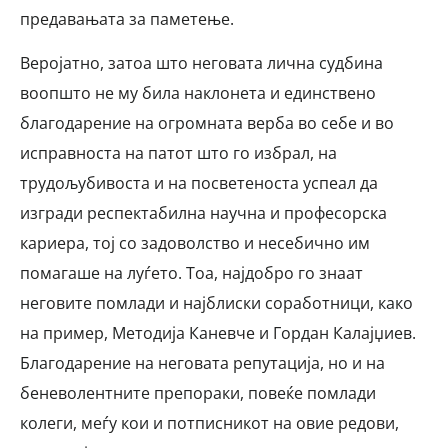
предавањата за паметење.
Веројатно, затоа што неговата лична судбина
воопшто не му била наклонета и единствено
благодарение на огромната верба во себе и во
исправноста на патот што го избрал, на
трудољубивоста и на посветеноста успеал да
изгради респектабилна научна и професорска
кариера, тој со задоволство и несебично им
помагаше на луѓето. Тоа, најдобро го знаат
неговите помлади и најблиски соработници, како
на пример, Методија Каневче и Гордан Калајџиев.
Благодарение на неговата репутација, но и на
беневолентните препораки, повеќе помлади
колеги, меѓу кои и потписникот на овие редови,