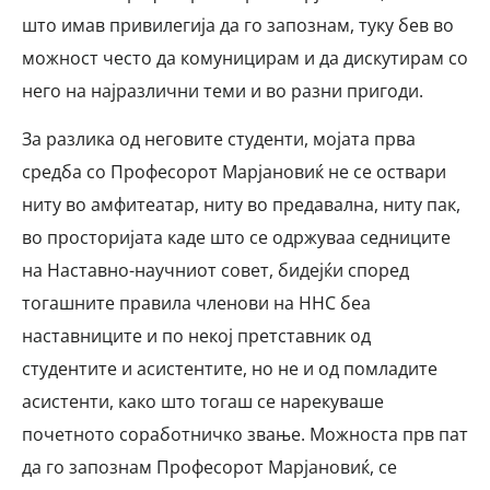
што имав привилегија да го запознам, туку бев во
можност често да комуницирам и да дискутирам со
него на најразлични теми и во разни пригоди.
За разлика од неговите студенти, мојата прва
средба со Професорот Марјановиќ не се оствари
ниту во амфитеатар, ниту во предавална, ниту пак,
во просторијата каде што се одржуваа седниците
на Наставно-научниот совет, бидејќи според
тогашните правила членови на ННС беа
наставниците и по некој претставник од
студентите и асистентите, но не и од помладите
асистенти, како што тогаш се нарекуваше
почетното соработничко звање. Можноста прв пат
да го запознам Професорот Марјановиќ, се