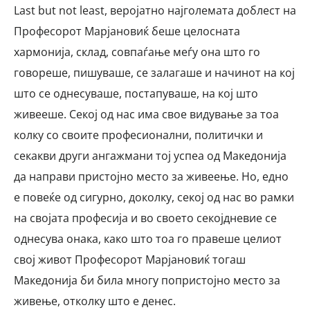
Last but not least, веројатно најголемата доблест на
Професорот Марјановиќ беше целосната
хармонија, склад, совпаѓање меѓу она што го
говореше, пишуваше, се залагаше и начинот на кој
што се однесуваше, постапуваше, на кој што
живееше. Секој од нас има свое видување за тоа
колку со своите професионални, политички и
секакви други ангажмани тој успеа од Македонија
да направи пристојно место за живеење. Но, едно
е повеќе од сигурно, доколку, секој од нас во рамки
на својата професија и во своето секојдневие се
однесува онака, како што тоа го правеше целиот
свој живот Професорот Марјановиќ тогаш
Македонија би била многу попристојно место за
живење, отколку што е денес.