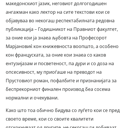
македонскиот јазик, неговиот долгогодишен
ангажман како лектор на сите текстови кои се
објавуваа во некогаш респектабилната редовна
публикација – Годишникот на Правниот факултет,
за оние кои ја знаеа љубовта на Професорот
Марјановиќ кон книжевноста воопшто, а особено
кон француската, за оние кои знаеа со каков
ентузијазам и посветеност, па дури и со доза на
опсесивност, му приоѓаше на преводот на
Прустовиот роман, пофалбите и признанијата за
беспрекорниот финален производ беа сосема
нормални и очекувани.
Како што тоа обично бидува со луѓето кои се пред
своето време, кои со своите квалитети
отскокнуваат од другите, не секогаш ги добиваат