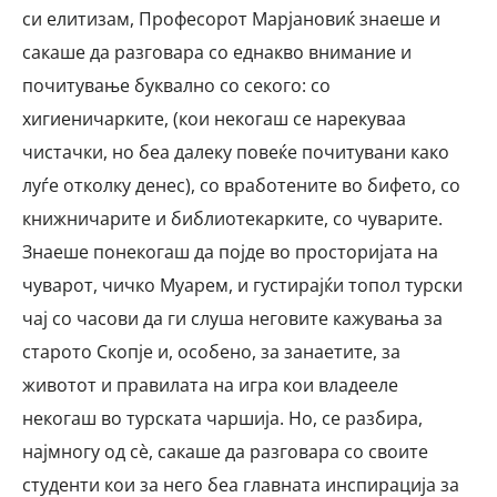
си елитизам, Професорот Марјановиќ знаеше и
сакаше да разговара со еднакво внимание и
почитување буквално со секого: со
хигиеничарките, (кои некогаш се нарекуваа
чистачки, но беа далеку повеќе почитувани како
луѓе отколку денес), со вработените во бифето, со
книжничарите и библиотекарките, со чуварите.
Знаеше понекогаш да појде во просторијата на
чуварот, чичко Муарем, и густирајќи топол турски
чај со часови да ги слуша неговите кажувања за
старото Скопје и, особено, за занаетите, за
животот и правилата на игра кои владееле
некогаш во турската чаршија. Но, се разбира,
најмногу од сè, сакаше да разговара со своите
студенти кои за него беа главната инспирација за