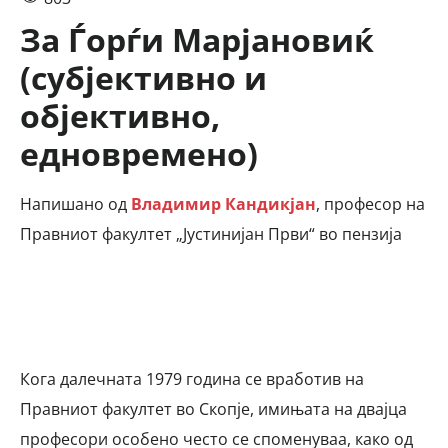
За Ѓорѓи Марјановиќ
(субјективно и
објективно,
едновремено)
Напишано од
Владимир Кандикјан
, професор на
Правниот факултет „Јустинијан Први“ во пензија
Кога далечната 1979 година се вработив на
Правниот факултет во Скопје, имињата на двајца
професори особено често се споменуваа, како од