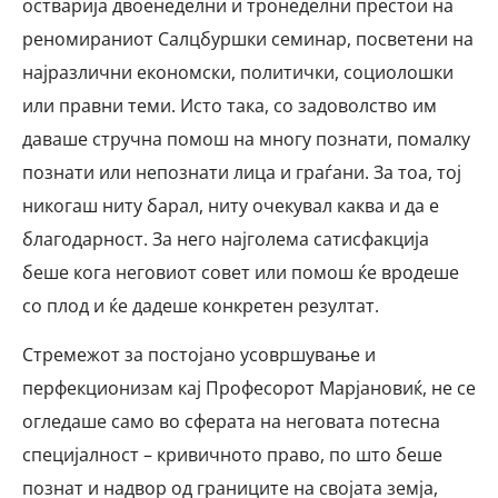
остварија двоенеделни и тронеделни престои на
реномираниот Салцбуршки семинар, посветени на
најразлични економски, политички, социолошки
или правни теми. Исто така, со задоволство им
даваше стручна помош на многу познати, помалку
познати или непознати лица и граѓани. За тоа, тој
никогаш ниту барал, ниту очекувал каква и да е
благодарност. За него најголема сатисфакција
беше кога неговиот совет или помош ќе вродеше
со плод и ќе дадеше конкретен резултат.
Стремежот за постојано усовршување и
перфекционизам кај Професорот Марјановиќ, не се
огледаше само во сферата на неговата потесна
специјалност – кривичното право, по што беше
познат и надвор од границите на својата земја,