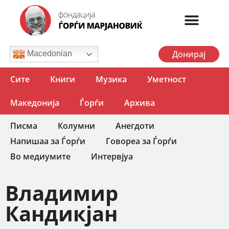
Донирај
Macedonian
Сите
Книги
Музика
Уметност
Македонија
Ѓорѓи
Архива
Писма
Колумни
Анегдоти
Напишаа за Ѓорѓи
Говореа за Ѓорѓи
Во медиумите
Интервјуа
Владимир
Кандикјан