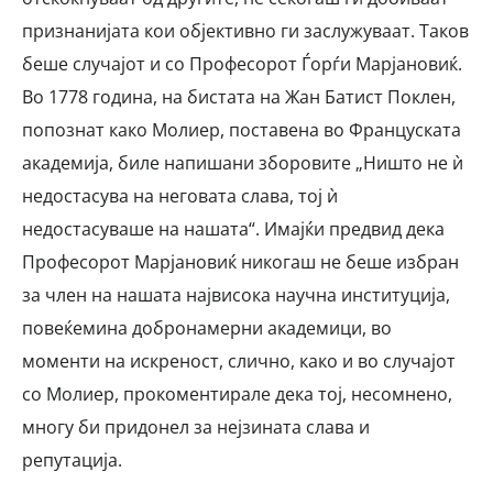
признанијата кои објективно ги заслужуваат. Таков
беше случајот и со Професорот Ѓорѓи Марјановиќ.
Во 1778 година, на бистата на Жан Батист Поклен,
попознат како Молиер, поставена во Француската
академија, биле напишани зборовите „Ништо не ѝ
недостасува на неговата слава, тој ѝ
недостасуваше на нашата“. Имајќи предвид дека
Професорот Марјановиќ никогаш не беше избран
за член на нашата највисока научна институција,
повеќемина добронамерни академици, во
моменти на искреност, слично, како и во случајот
со Молиер, прокоментирале дека тој, несомнено,
многу би придонел за нејзината слава и
репутација.