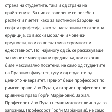
страна на студентите, така и од страна на
вработените. За нив се говореше со посебен
респект и пиетет, како за вистински бардови на
својата професија, како за наставници со огромна
ерудиција, со високи морални и човечки
вредности, но и со впечатлива скромност и
едноставност. Но, најмногу од сè, се раскажуваше
за нивните маестрални предавања, кои секогаш
биле максимално посетени, не само од студентите
на Правниот факултет, туку и од студенти од
целиот Универзитет. Првиот беше професорот по
римско право Иво Пухан, а вториот професорот по
кривично право Ѓорѓи Марјановиќ. За жал,
Професорот Иво Пухан немав можност лично да го
запознам. Професорот Ѓорѓи Марјановиќ, не само