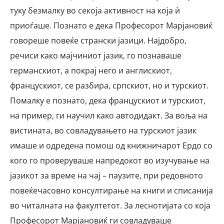
туку безмалку во секоја активност на која ѝ
приоѓаше. Познато е дека Професорот Марјановиќ
говореше повеќе странски јазици. Најдобро,
речиси како мајчиниот јазик, го познаваше
германскиот, а покрај него и англискиот,
францускиот, се разбира, српскиот, но и турскиот.
Помалку е познато, дека францускиот и турскиот,
на пример, ги научил како автодидакт. За воља на
вистината, во совладувањето на турскиот јазик
имаше и одредена помош од книжничарот Ердо со
кого го проверуваше напредокот во изучување на
јазикот за време на чај – паузите, при редовното
повеќечасовно консултирање на книги и списанија
во читалната на факултетот. За леснотијата со која
Професорот Марјановиќ ги совладуваше