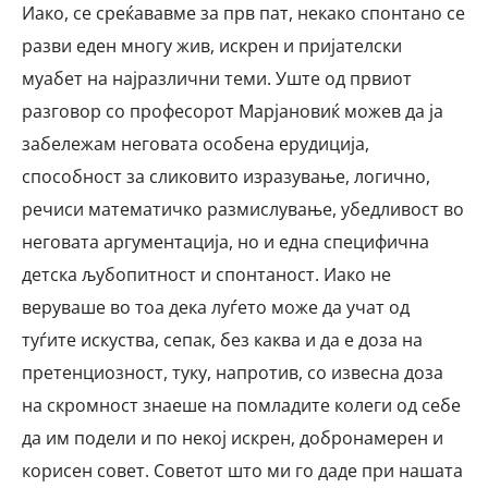
Иако, се среќававме за прв пат, некако спонтано се
разви еден многу жив, искрен и пријателски
муабет на најразлични теми. Уште од првиот
разговор со професорот Марјановиќ можев да ја
забележам неговата особена ерудиција,
способност за сликовито изразување, логично,
речиси математичко размислување, убедливост во
неговата аргументација, но и една специфична
детска љубопитност и спонтаност. Иако не
веруваше во тоа дека луѓето може да учат од
туѓите искуства, сепак, без каква и да е доза на
претенциозност, туку, напротив, со извесна доза
на скромност знаеше на помладите колеги од себе
да им подели и по некој искрен, добронамерен и
корисен совет. Советот што ми го даде при нашата