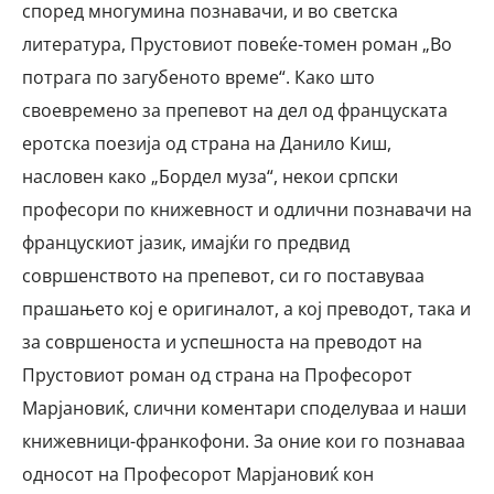
според многумина познавачи, и во светска
литература, Прустовиот повеќе-томен роман „Во
потрага по загубеното време“. Како што
своевремено за препевот на дел од француската
еротска поезија од страна на Данило Киш,
насловен како „Бордел муза“, некои српски
професори по книжевност и одлични познавачи на
францускиот јазик, имајќи го предвид
совршенството на препевот, си го поставуваа
прашањето кој е оригиналот, а кој преводот, така и
за совршеноста и успешноста на преводот на
Прустовиот роман од страна на Професорот
Марјановиќ, слични коментари споделуваа и наши
книжевници-франкофони. За оние кои го познаваа
односот на Професорот Марјановиќ кон