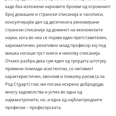
каде беа изложени најновите броеви од огромниот
број домашни и странски списанија и часописи,
консултирајќи дел од десетината реномирани
странски списанија од доменот на економските
науки, кога во неа се појави еден претставителен,
харизматичен, релативно млад професор кој под
мишка носеше грст книги и неколку списанија.
Откако разбра дека сум еден од тројцата штотуку
примени помлади асистентни, со неговиот
карактеристичен, ѕвонлив и помалку рапав (а ла
Род Стјуарт) глас ми посака искрено добродојде,
многу задоволства и успех во една од
најмакотрпните, но, и една од најблагородните
професии – професорската.