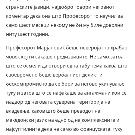
странските јазици, најдобро говори неговиот
коментар дека она што Професорот го научил за
само шест месеци некому не би му биле доволни
ниту шест години.
Професорот Марјановиќ беше неверојатно храбар
човек кој ги сакаше предизвиците. Не само затоа
што се осмели да отвори една табу тема каква што
своевремено беше вербалниот деликт и
бескомпромисно да се бори за негово укинување,
туку и затоа што се нафаќаше за ангажмани кои се
надвор од неговата суверена територија на
владеење, каков што беше преводот на
македонски јазик на едно од најкомплексните и
најсуптилните дела не само во француската, туку,