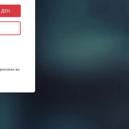
ДЕН.
прикажан во