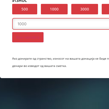
Износ
500
1000
3000
Кон наплата
Ако донирате од странство, износот на вашата донација ке биде 
денари во изводот од вашата сметка.