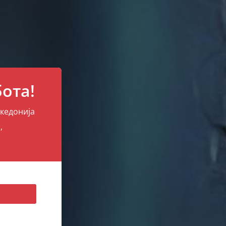
ота!
акедонија
,