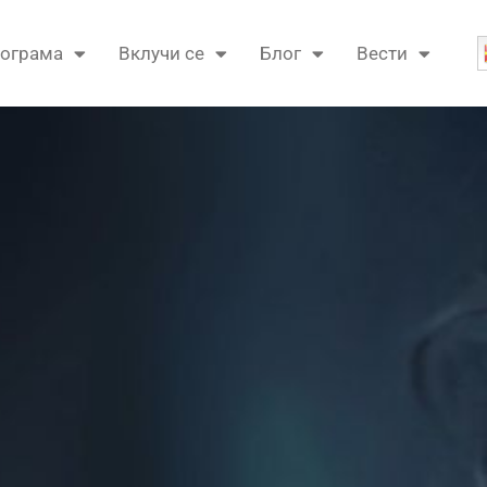
ограма
Вклучи се
Блог
Вести