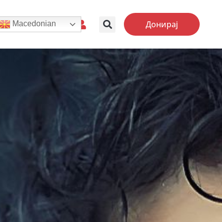
Донирај
Macedonian