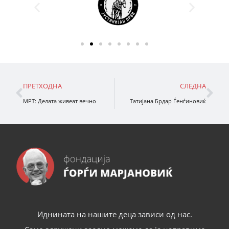
ПРЕТХОДНА
СЛЕДНА
МРТ: Делата живеат вечно
Татијана Брдар Ѓенѓиновиќ
Иднината на нашите деца зависи од нас.