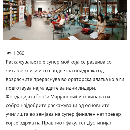
1.260
Раскажувањето е супер моќ која се развива со
читање книги и со соодветна поддршка од
возрасните прераснува во ораторска алатка која ги
подготвува најмладите за идни лидери.
Фондацијата Ѓорѓи Марјановиќ и годинава ги
собра најдобрите раскажувачи од основните
училишта во земјава на супер финален натпревар
кој се одржа на Правниот факултет „Јустинијан