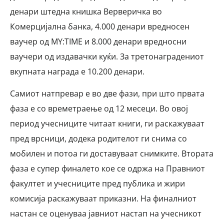
денари штедна книшка Верверичка во
Комерцијална банка, 4.000 денари вредносен
ваучер од MY:TIME и 8.000 денари вредносни
ваучери од издавачки куќи. За третонаградениот
вкупната награда е 10.200 денари.
Самиот натпревар е во две фази, при што првата
фаза е со времетраење од 12 месеци. Во овој
период учесниците читаат книги, ги раскажуваат
пред врсници, додека родителот ги снима со
мобилен и потоа ги доставуваат снимките. Втората
фаза е супер финалето кое се одржа на Правниот
факултет и учесниците пред публика и жири
комисија раскажуваат приказни. На финалниот
настан се оценуваа јавниот настап на учесникот