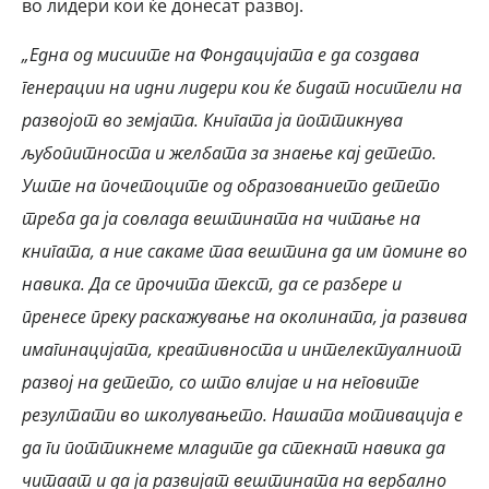
во лидери кои ќе донесат развој.
„Една од мисиите на Фондацијата е да создава
генерации на идни лидери кои ќе бидат носители на
развојот во земјата. Книгата ја поттикнува
љубопитноста и желбата за знаење кај детето.
Уште на почетоците од образованието детето
треба да ја совлада вештината на читање на
книгата, а ние сакаме таа вештина да им помине во
навика. Да се прочита текст, да се разбере и
пренесе преку раскажување на околината, ја развива
имагинацијата, креативноста и интелектуалниот
развој на детето, со што влијае и на неговите
резултати во школувањето. Нашата мотивација е
да ги поттикнеме младите да стекнат навика да
читаат и да ја развијат вештината на вербално