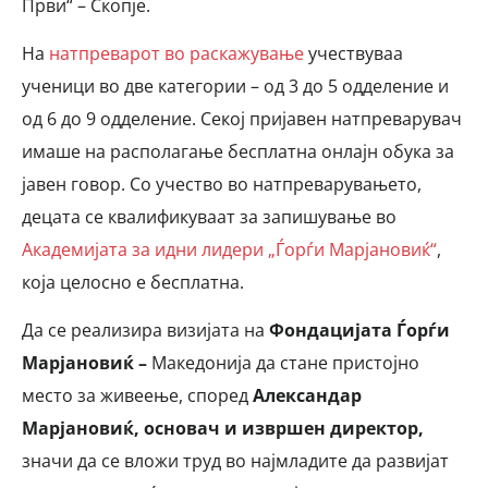
Први“ – Скопје.
На
натпреварот во раскажување
учествуваа
ученици во две категории – од 3 до 5 одделение и
од 6 до 9 одделение. Секој пријавен натпреварувач
имаше на располагање бесплатна онлајн обука за
јавен говор. Со учество во натпреварувањето,
децата се квалификуваат за запишување во
Академијата за идни лидери „Ѓорѓи Марјановиќ“
,
која целосно е бесплатна.
Да се реализира визијата на
Фондацијата Ѓорѓи
Марјановиќ –
Македонија да стане пристојно
место за живеење, според
Александар
Марјановиќ, основач и извршен директор,
значи да се вложи труд во најмладите да развијат