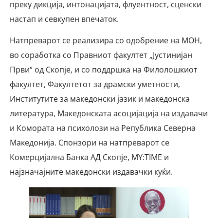
преку дикција, интонацијата, флуентност, сценски
настап и севкупен впечаток.
Натпреварот се реализира со одобрение на МОН,
во соработка со Правниот факултет „Јустинијан
Први“ од Скопје, и со поддршка на Филолошкиот
факултет, Факултетот за драмски уметности,
Институтите за македонски јазик и македонска
литература, Македонската асоцијација на издавачи
и Комората на психолози на Република Северна
Македонија. Спонзори на натпреварот се
Комерцијална Банка АД Скопје, MY:TIME и
најзначајните македонски издавачки куќи.