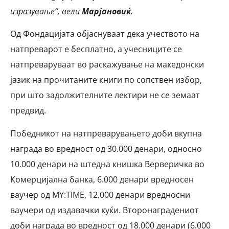
изразување“, вели
Марјановиќ
.
Од Фондацијата објаснуваат дека учеството на
натпреварот е бесплатно, а учесниците се
натпреваруваат во раскажување на македонски
јазик на прочитаните книги по сопствен избор,
при што задолжителните лектири не се земаат
предвид.
Победникот на натпреварувањето доби вкупна
награда во вредност од 30.000 денари, односно
10.000 денари на штедна книшка Верверичка во
Комерцијална банка, 6.000 денари вредносен
ваучер од MY:TIME, 12.000 денари вредносни
ваучери од издавачки куќи. Второнаградениот
доби награда во вредност од 18.000 денари (6.000