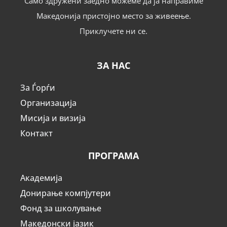
Само здружени заедно можеме да ја направиме
Македонија пристојно место за живеење.
Приклучете ни се.
ЗА НАС
За Ѓорѓи
Организација
Мисија и визија
Контакт
ПРОГРАМА
Академија
Донирање компјутери
Фонд за школување
Македонски јазик