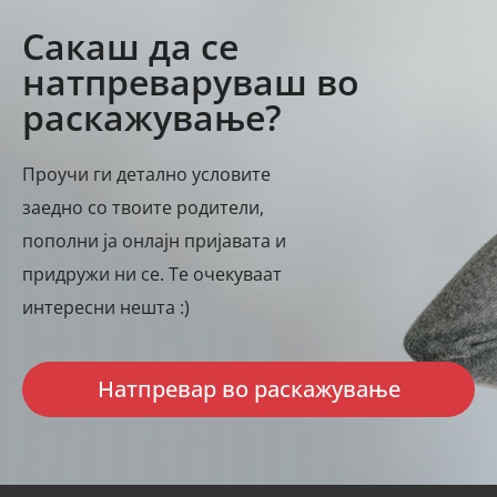
Сакаш да се
натпреваруваш во
раскажување?
Проучи ги детално условите
заедно со твоите родители,
пополни ја онлајн пријавата и
придружи ни се. Те очекуваат
интересни нешта :)
Натпревар во раскажување