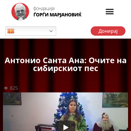
Донирај
Macedonian
Антонио Санта Ана: Очите на
сибирскиот пес
825