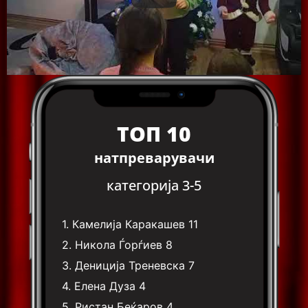
ТОП 10
натпреварувачи
категорија 3-5
1.
Камелија Каракашев
11
2.
Никола Ѓорѓиев
8
3.
Дениција Треневска
7
4.
Елена Дуза
4
5.
Ристан Беќаров
4