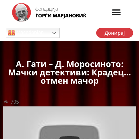
Донирај
Macedonian
А. Гати – Д. Моросиното:
Мачки детективи: Крадец…
отмен мачор
705