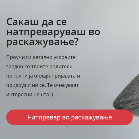
Сакаш да се
натпреваруваш во
раскажување?
Проучи ги детално условите
заедно со твоите родители,
пополни ја онлајн пријавата и
придружи ни се. Те очекуваат
интересни нешта :)
Натпревар во раскажување