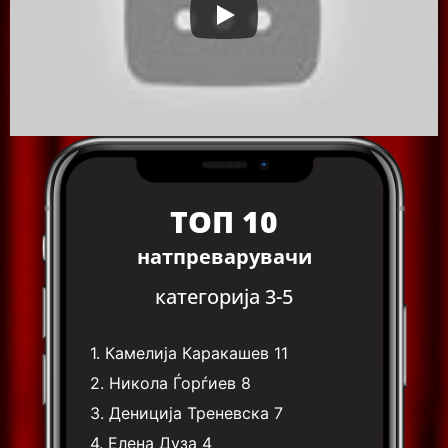
ТОП 10
натпреварувачи
категорија 3-5
1.
Камелија Каракашев
11
2.
Никола Ѓорѓиев
8
3.
Дениција Треневска
7
4.
Елена Дуза
4