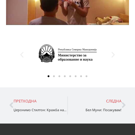
ПРЕТХОДНА
СЛЕДНА
Џеронимо Стилтон: Кражба на огромниот дијамант
Бел Муни: Посакувам!