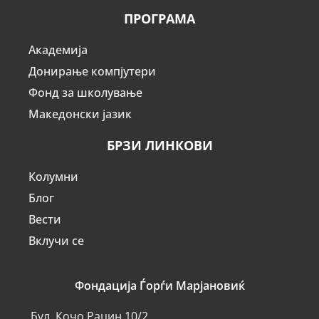
ПРОГРАМА
Академија
Донирање компјутери
Фонд за школување
Македонски јазик
БРЗИ ЛИНКОВИ
Колумни
Блог
Вести
Вклучи се
Фондација Ѓорѓи Марјановиќ
Бул. Кочо Рацин 10/2