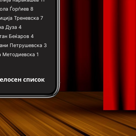
ола Ѓорѓиев
8
иција Треневска
7
на Дуза
4
тан Беќаров
4
ани Петрушевска
3
а Методиевска
1
елосен список