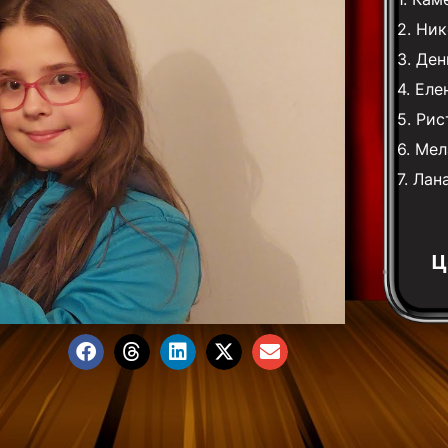
2.
Ник
3.
Ден
4.
Еле
5.
Рис
6.
Мел
7.
Лан
Ц