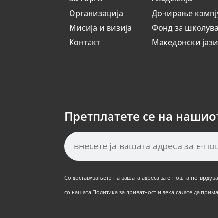
Организација
Донирање компј
Мисија и визија
Фонд за школув
Контакт
Македонски јаз
Претплатете се на нашио
Со доставувањето на вашата адреса за е-пошта потврдуват
со нашата Политика за приватност и дека сакате да примат