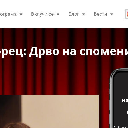
ограма
Вклучи се
Блог
Вести
рец: Дрво на спомен
н
1.
Кам