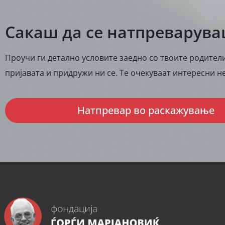
Сакаш да се натпреварув
Проучи ги детално условите заедно со твоите родители
пријавата и придружи ни се. Те очекуваат интересни не
Натпревар во раскажување