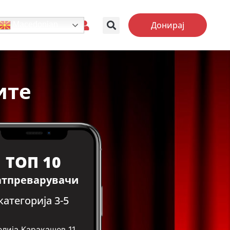
Донирај
Macedonian
ите
ТОП 10
атпреварувачи
категорија 3-5
елија Каракашев
11