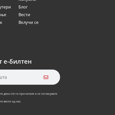
утери
Блог
ање
Вести
ик
Вклучи се
т е-билтен
е дека сте ги прочитале и се согласувате
е вести од нас.