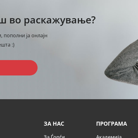
аш во раскажување?
, пополни ја онлајн
шта :)
ЗА НАС
ПРОГРАМА
За Ѓорѓи
Академија