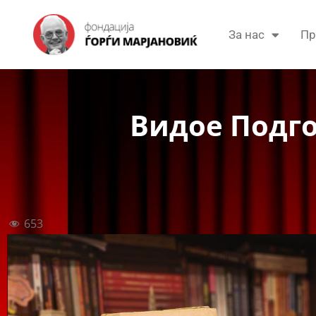
За нас
Пр
Видое Подго
653