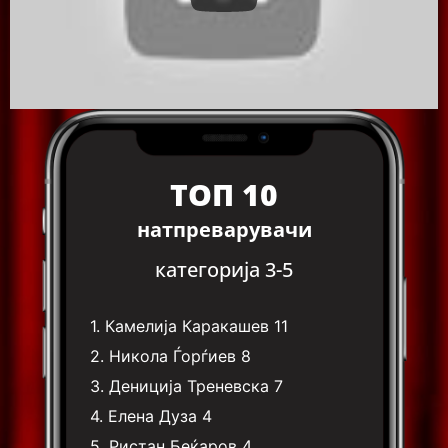
ТОП 10
натпреварувачи
категорија 3-5
1.
Камелија Каракашев
11
2.
Никола Ѓорѓиев
8
3.
Дениција Треневска
7
4.
Елена Дуза
4
5.
Ристан Беќаров
4