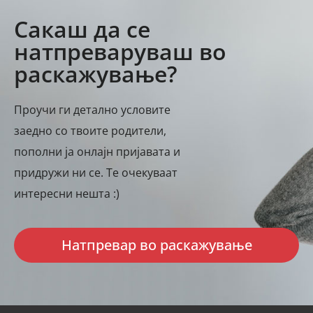
Сакаш да се
натпреваруваш во
раскажување?
Проучи ги детално условите
заедно со твоите родители,
пополни ја онлајн пријавата и
придружи ни се. Те очекуваат
интересни нешта :)
Натпревар во раскажување