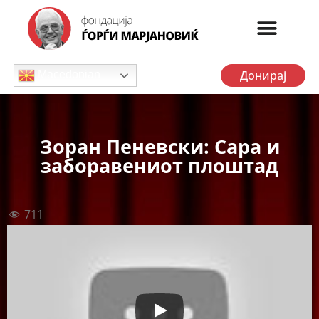
Донирај
Macedonian
Зоран Пеневски: Сара и
заборавениот плоштад
711