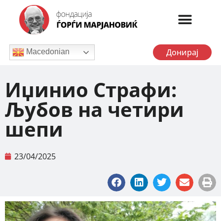
Донирај
Macedonian
Иџинио Страфи:
Љубов на четири
шепи
23/04/2025