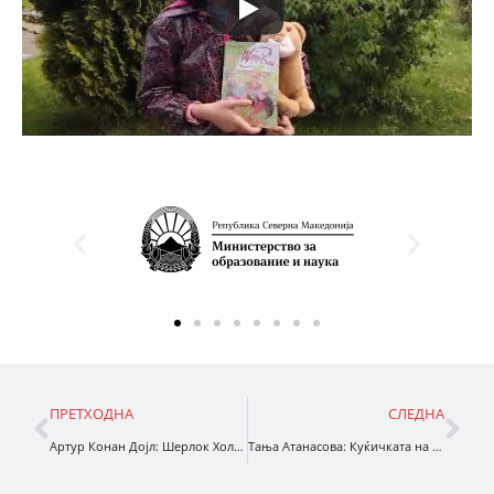
ПРЕТХОДНА
СЛЕДНА
Артур Конан Дојл: Шерлок Холмс -Тројцата студенти
Тања Атанасова: Куќичката на дрво