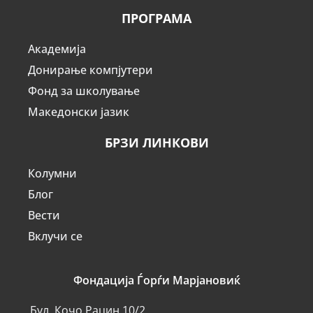
ПРОГРАМА
Академија
Донирање компјутери
Фонд за школување
Македонски јазик
БРЗИ ЛИНКОВИ
Колумни
Блог
Вести
Вклучи се
Фондација Ѓорѓи Марјановиќ
Бул. Кочо Рацин 10/2