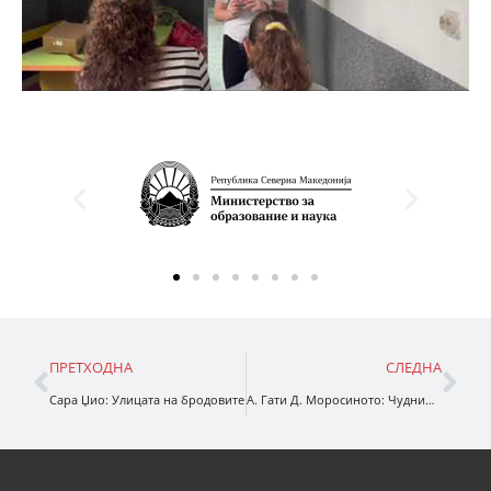
ПРЕТХОДНА
СЛЕДНА
Сара Џио: Улицата на бродовите
А. Гати Д. Моросиното: Чудниот случај со исчезнатите колбаси