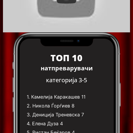
ТОП 10
натпреварувачи
категорија 3-5
1.
Камелија Каракашев
11
2.
Никола Ѓорѓиев
8
3.
Дениција Треневска
7
4.
Елена Дуза
4
5.
Ристан Беќаров
4