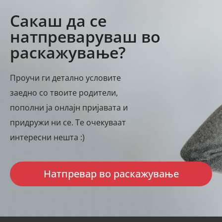
Сакаш да се
натпреваруваш во
раскажување?
Проучи ги детално условите
заедно со твоите родители,
пополни ја онлајн пријавата и
придружи ни се. Те очекуваат
интересни нешта :)
Натпревар во раскажување