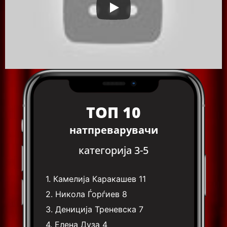
ТОП 10
натпреварувачи
категорија 3-5
1.
Камелија Каракашев
11
2.
Никола Ѓорѓиев
8
3.
Дениција Треневска
7
4.
Елена Дуза
4