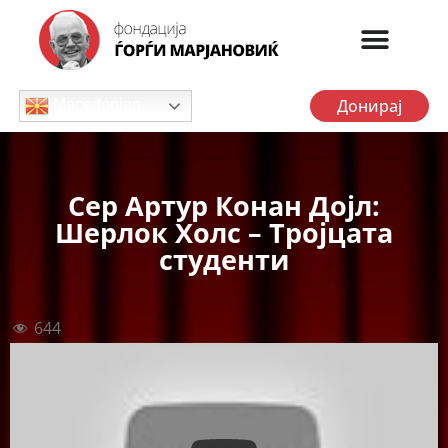
Донирај
Macedonian
Сер Артур Конан Дојл:
Шерлок Холс – Тројцата
студенти
644