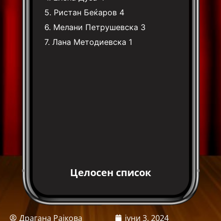
5.
Ристан Беќаров
4
6.
Мелани Петрушевска
3
7.
Лана Методиевска
1
Целосен список
Драгана Рајкова
јуни 3, 2024