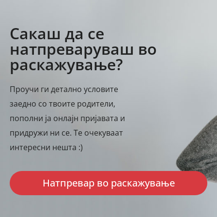
Сакаш да се
натпреваруваш во
раскажување?
Проучи ги детално условите
заедно со твоите родители,
пополни ја онлајн пријавата и
придружи ни се. Те очекуваат
интересни нешта :)
Натпревар во раскажување