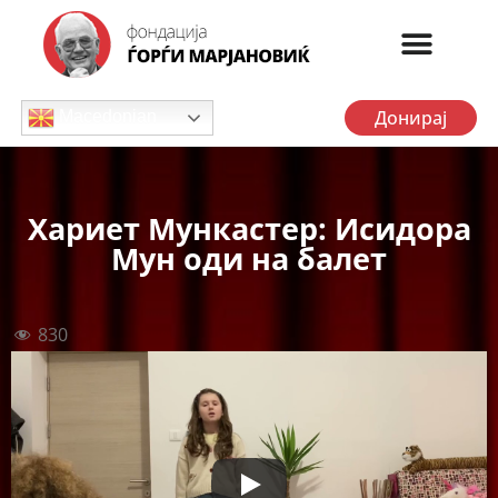
Донирај
Macedonian
Хариет Мункастер: Исидора
Мун оди на балет
830