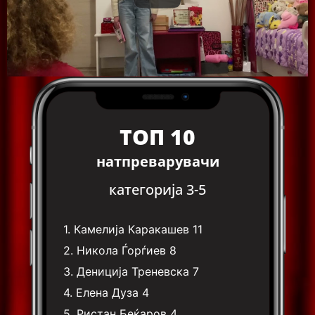
ТОП 10
натпреварувачи
категорија 3-5
1.
Камелија Каракашев
11
2.
Никола Ѓорѓиев
8
3.
Дениција Треневска
7
4.
Елена Дуза
4
5.
Ристан Беќаров
4