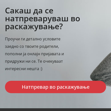
Сакаш да се
натпреваруваш во
раскажување?
Проучи ги детално условите
заедно со твоите родители,
пополни ја онлајн пријавата и
придружи ни се. Те очекуваат
интересни нешта :)
Натпревар во раскажување