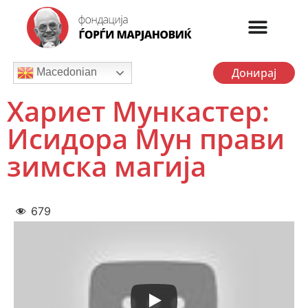
Донирај
Macedonian
Хариет Мункастер:
Исидора Мун прави
зимска магија
679