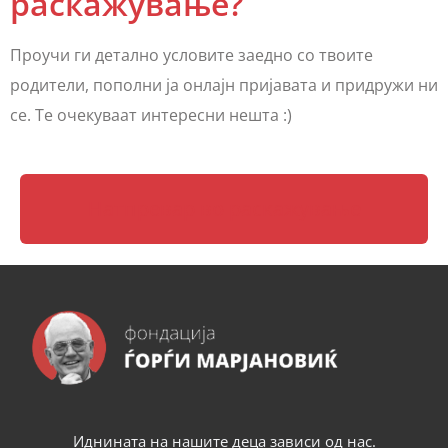
раскажување?
Проучи ги детално условите заедно со твоите
родители, пополни ја онлајн пријавата и придружи ни
се. Те очекуваат интересни нешта :)
Натпревар во раскажување
Иднината на нашите деца зависи од нас.