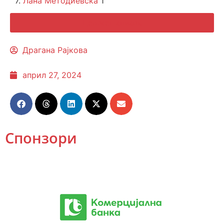
7.
Лана Методиевска
1
Целосен список
Драгана Рајкова
април 27, 2024
Спонзори