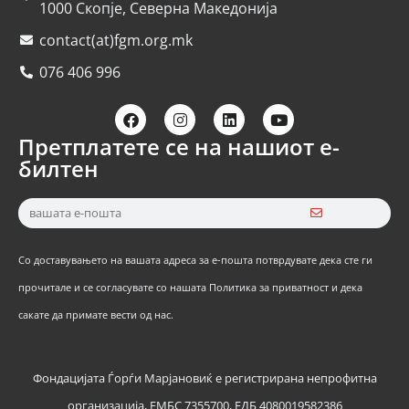
1000 Скопје, Северна Македонија
contact(at)fgm.org.mk
076 406 996
Претплатете се на нашиот е-
билтен
Со доставувањето на вашата адреса за е-пошта потврдувате дека сте ги
прочитале и се согласувате со нашата Политика за приватност и дека
сакате да примате вести од нас.
Фондацијата Ѓорѓи Марјановиќ е регистрирана непрофитна
организација, ЕМБС 7355700, ЕДБ 4080019582386