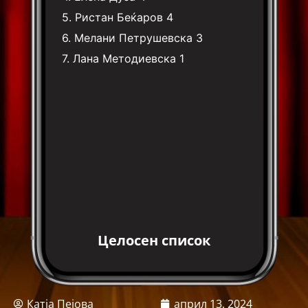
5.
Ристан Беќаров
4
6.
Мелани Петрушевска
3
7.
Лана Методиевска
1
Целосен список
Катја Пејова
април 13, 2024