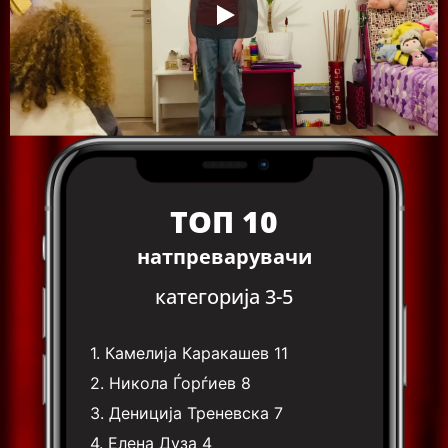
ТОП 10
натпреварувачи
категорија 3-5
1.
Камелија Каракашев
11
2.
Никола Ѓорѓиев
8
3.
Дениција Треневска
7
4.
Елена Дуза
4