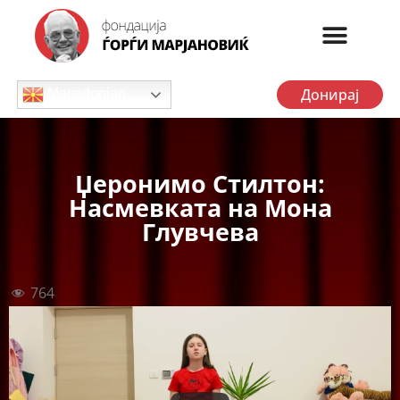
Донирај
Macedonian
Џеронимо Стилтон:
Насмевката на Мона
Глувчева
764