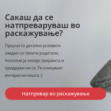
Сакаш да се
натпреваруваш во
раскажување?
Проучи ги детално условите
заедно со твоите родители,
пополни ја онлајн пријавата и
придружи ни се. Те очекуваат
интересни нешта :)
Натпревар во раскажување