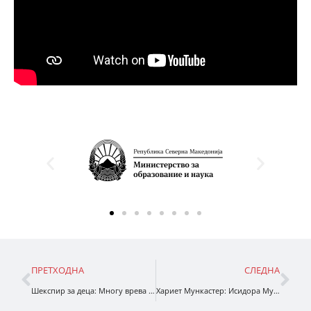
ПРЕТХОДНА
СЛЕДНА
Шекспир за деца: Многу врева за ништо
Хариет Мункастер: Исидора Мун настапува на шоу