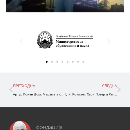
ПРЕТХОДНА
СЛЕДНА
Артур Конан Дојл: Марамата со точки
Џ.К. Роулинг: Хари Потер и Реликвиите на смртта