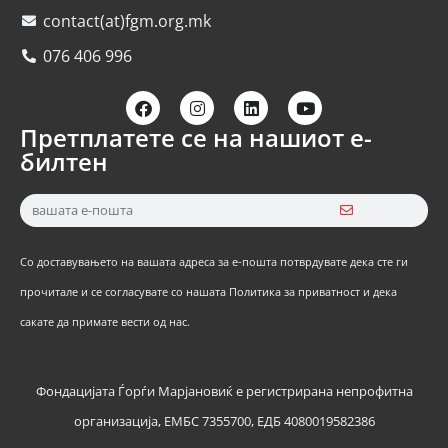
contact(at)fgm.org.mk
076 406 996
Претплатете се на нашиот е-
билтен
Со доставувањето на вашата адреса за е-пошта потврдувате дека сте ги
прочитале и се согласувате со нашата Политика за приватност и дека
сакате да примате вести од нас.
Фондацијата Ѓорѓи Марјановиќ е регистрирана непрофитна
организација, ЕМБС 7355700, ЕДБ 4080019582386