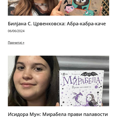
Билјана С. Црвенковска: Абра-кабра-каче
06/06/2024
Прочитај »
Исидора Мун: Мирабела прави палавости