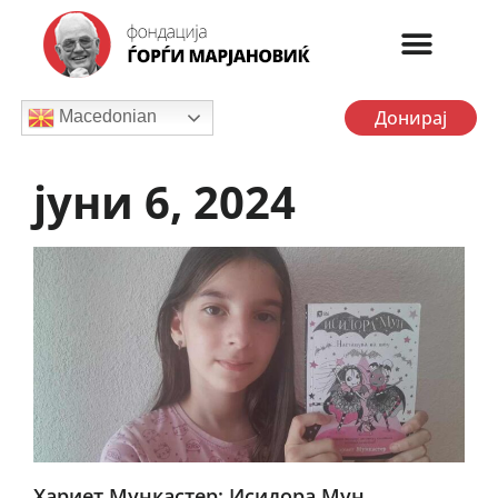
Донирај
Macedonian
јуни 6, 2024
Хариет Мункастер: Исидора Мун