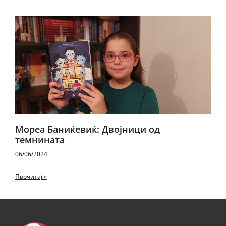
Мореа Баниќевиќ: Двојници од
темнината
06/06/2024
Прочитај »