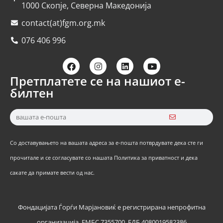
1000 Скопје, Северна Македонија
contact(at)fgm.org.mk
076 406 996
Претплатете се на нашиот е-
билтен
Со доставувањето на вашата адреса за е-пошта потврдувате дека сте ги
прочитале и се согласувате со нашата Политика за приватност и дека
сакате да примате вести од нас.
Фондацијата Ѓорѓи Марјановиќ е регистрирана непрофитна
организација, ЕМБС 7355700, ЕДБ 4080019582386