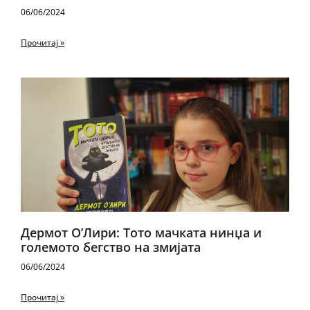
06/06/2024
Прочитај »
Дермот О’Лири: Тото мачката нинџа и
големото бегство на змијата
06/06/2024
Прочитај »