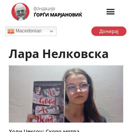
Донирај
Macedonian
Лара Нелковска
Холи Џексон: Скоро мртва