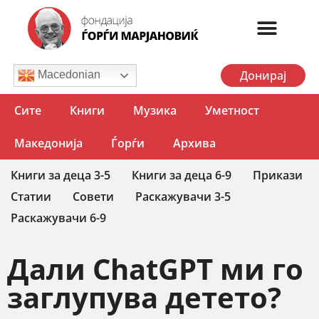
Донирај
Macedonian
Сите
Книги
Музика
Уметност
Македонија
Ѓорѓи
Архива
Книги за деца 3-5
Книги за деца 6-9
Прикази
Статии
Совети
Раскажувачи 3-5
Раскажувачи 6-9
Дали ChatGPT ми го
заглупува детето?