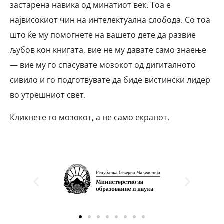
застарена навика од минатиот век. Тоа е
највисокиот чин на интелектуална слобода. Со тоа
што ќе му помогнете на вашето дете да развие
љубов кон книгата, вие не му давате само знаење
— вие му го спасувате мозокот од дигиталното
сивило и го подготвувате да биде вистински лидер
во утрешниот свет.
Кликнете го мозокот, а не само екранот.