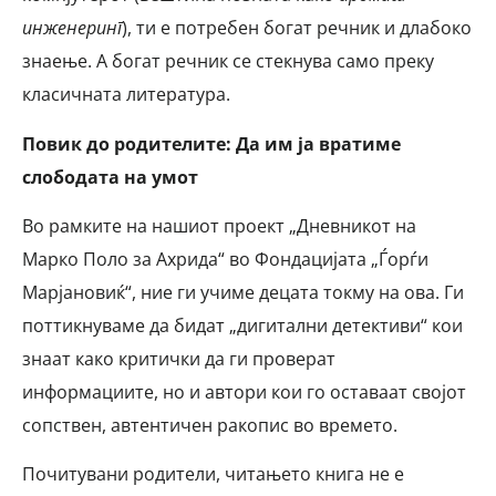
инженеринг
), ти е потребен богат речник и длабоко
знаење. А богат речник се стекнува само преку
класичната литература.
Повик до родителите: Да им ја вратиме
слободата на умот
Во рамките на нашиот проект „Дневникот на
Марко Поло за Ахрида“ во Фондацијата „Ѓорѓи
Марјановиќ“, ние ги учиме децата токму на ова. Ги
поттикнуваме да бидат „дигитални детективи“ кои
знаат како критички да ги проверат
информациите, но и автори кои го оставаат својот
сопствен, автентичен ракопис во времето.
Почитувани родители, читањето книга не е