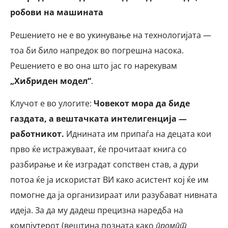
робови на машината
Решението не е во укинување на технологијата —
тоа би било напредок во погрешна насока.
Решението е во она што јас го нарекувам
„Хибриден модел“
.
Клучот е во улогите:
Човекот мора да биде
газдата, а вештачката интелигенција —
работникот.
Иднината им припаѓа на децата кои
прво ќе истражуваат, ќе прочитаат книга со
разбирање и ќе изградат сопствен став, а дури
потоа ќе ја искористат ВИ како асистент кој ќе им
помогне да ја организираат или разубават нивната
идеја. За да му дадеш прецизна наредба на
компјутерот (вештина позната како
промпт