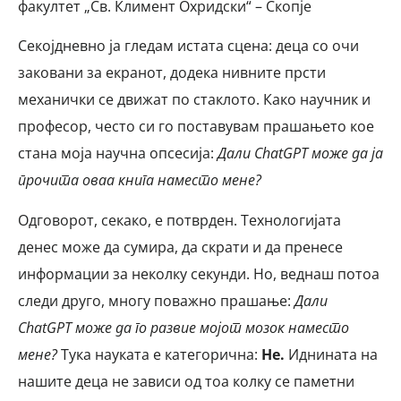
факултет „Св. Климент Охридски“ – Скопје
Секојдневно ја гледам истата сцена: деца со очи
заковани за екранот, додека нивните прсти
механички се движат по стаклото. Како научник и
професор, често си го поставувам прашањето кое
стана моја научна опсесија:
Дали ChatGPT може да ја
прочита оваа книга наместо мене?
Одговорот, секако, е потврден. Технологијата
денес може да сумира, да скрати и да пренесе
информации за неколку секунди. Но, веднаш потоа
следи друго, многу поважно прашање:
Дали
ChatGPT може да го развие мојот мозок наместо
мене?
Тука науката е категорична:
Не.
Иднината на
нашите деца не зависи од тоа колку се паметни