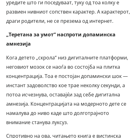
уредите што ги поседуваат, туку од тоа колку е
развиен нивниот сопствен карактер. А карактерот,
драги родители, не се презема од интернет.
„Теретана за умот“ наспроти допаминска
амнезија
Кога детето „скрола“ низ дигиталните платформи,
неговиот мозок се наоѓа во состојба на плитка
концентрација. Тоа е постојан допамински шок —
инстант задоволство кое трае неколку секунди, а
потоа исчезнува, оставајќи зад себе дигитална
амнезија. Концентрацијата на модерното дете се
намалува до ниво каде што долготрајното
внимание станува луксуз.
Спротивно на ова, читањето книга е вистинска