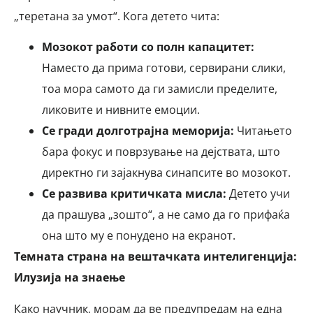
„теретана за умот“. Кога детето чита:
Мозокот работи со полн капацитет:
Наместо да прима готови, сервирани слики,
тоа мора самото да ги замисли пределите,
ликовите и нивните емоции.
Се гради долготрајна меморија:
Читањето
бара фокус и поврзување на дејствата, што
директно ги зајакнува синапсите во мозокот.
Се развива критичката мисла:
Детето учи
да прашува „зошто“, а не само да го прифаќа
она што му е понудено на екранот.
Темната страна на вештачката интелигенција:
Илузија на знаење
Како научник, морам да ве предупредам на една