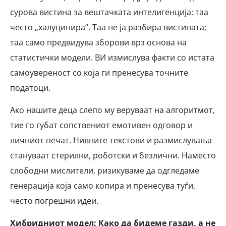
сурова вистина за вештачката интелигенција: таа
често „халуцинира“. Таа не ја разбира вистината;
таа само предвидува зборови врз основа на
статистички модели. ВИ измислува факти со истата
самоувереност со која ги пренесува точните
податоци.
Ако нашите деца слепо му веруваат на алгоритмот,
тие го губат сопствениот емотивен одговор и
личниот печат. Нивните текстови и размислувања
стануваат стерилни, роботски и безлични. Наместо
слободни мислители, ризикуваме да одгледаме
генерација која само копира и пренесува туѓи,
често погрешни идеи.
Хибридниот модел: Како да бидеме газди, а не