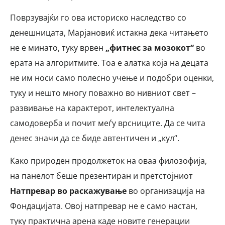
Поврзувајќи го ова историско наследство со
денешницата, Марјановиќ истакна дека читањето
не е минато, туку врвен
„фитнес за мозокот“
во
ерата на алгоритмите. Тоа е алатка која на децата
не им носи само полесно учење и подобри оценки,
туку и нешто многу поважно во нивниот свет –
развивање на карактерот, интелектуална
самодоверба и почит меѓу врсниците. Да се чита
денес значи да се биде автентичен и „кул“.
Како природен продолжеток на оваа филозофија,
на панелот беше презентиран и претстојниот
Натпревар во раскажување
во организација на
Фондацијата. Овој натпревар не е само настан,
туку практична арена каде новите генерации