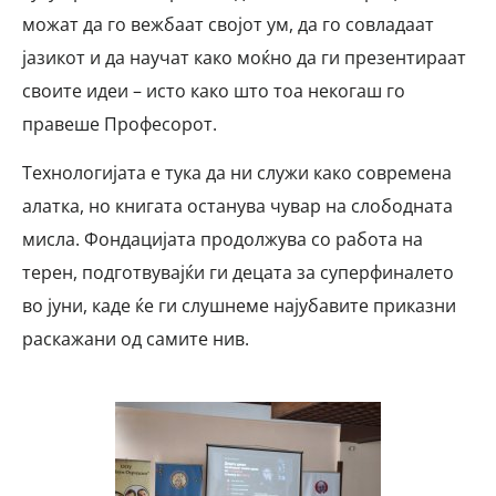
можат да го вежбаат својот ум, да го совладаат
јазикот и да научат како моќно да ги презентираат
своите идеи – исто како што тоа некогаш го
правеше Професорот.
Технологијата е тука да ни служи како современа
алатка, но книгата останува чувар на слободната
мисла
. Фондацијата продолжува со работа на
терен, подготвувајќи ги децата за суперфиналето
во јуни, каде ќе ги слушнеме најубавите приказни
раскажани од самите нив.