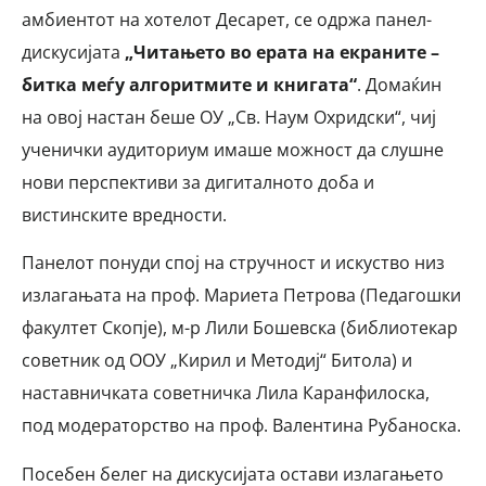
амбиентот на хотелот Десарет, се одржа панел-
дискусијата
„Читањето во ерата на екраните –
битка меѓу алгоритмите и книгата“
. Домаќин
на овој настан беше ОУ „Св. Наум Охридски“, чиј
ученички аудиториум имаше можност да слушне
нови перспективи за дигиталното доба и
вистинските вредности.
Панелот понуди спој на стручност и искуство низ
излагањата на проф. Мариета Петрова (Педагошки
факултет Скопје), м-р Лили Бошевска (библиотекар
советник од ООУ „Кирил и Методиј“ Битола) и
наставничката советничка Лила Каранфилоска,
под модераторство на проф. Валентина Рубаноска
.
Посебен белег на дискусијата остави излагањето