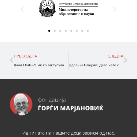
ПРЕТХОДНА
СЛЕДНА
Дали ChatGPT ми го заглупува детето?
Јадранка Владова: Девојчето со две имиња
Иднината на нашите деца зависи од нас.