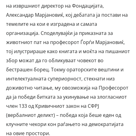
на извршниот директор на Фондацијата,
Александар Марјановиќ, кој дебатата ја постави на
темелите на кои е изградена и самата
организација
. Споделувајќи ја приказната за
животниот пат на професорот Ѓорѓи Марјановиќ,
тој илустрираше како книгата и моќта на пишаниот
збор можат да го обликуваат човекот во
бестрашен борец. Токму ораторските вештини и
интелектуалната супериорност, стекнати низ
доживотно читање, му овозможија на Професорот
да ја победи битката за укинување на злогласниот
член 133 од Кривичниот закон на СФРЈ
(вербалниот деликт) – победа која беше еден од
клучните чекори кон раѓањето на демократијата
на овие простори.