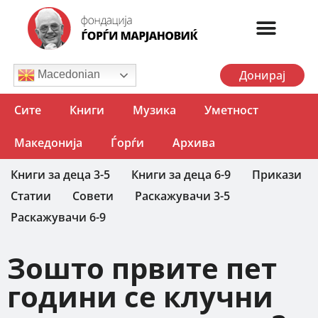
Донирај
Macedonian
Сите
Книги
Музика
Уметност
Македонија
Ѓорѓи
Архива
Книги за деца 3-5
Книги за деца 6-9
Прикази
Статии
Совети
Раскажувачи 3-5
Раскажувачи 6-9
Зошто првите пет
години се клучни