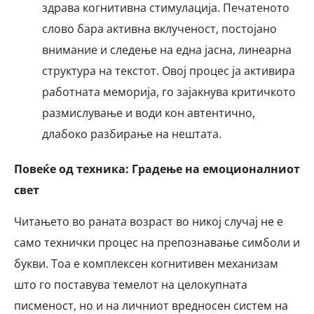
здрава когнитивна стимулација. Печатеното
слово бара активна вклученост, постојано
внимание и следење на една јасна, линеарна
структура на текстот. Овој процес ја активира
работната меморија, го зајакнува критичкото
размислување и води кон автентично,
длабоко разбирање на нештата.
Повеќе од техника: Градење на емоционалниот
свет
Читањето во раната возраст во никој случај не е
само технички процес на препознавање симболи и
букви. Тоа е комплексен когнитивен механизам
што го поставува темелот на целокупната
писменост, но и на личниот вредносен систем на