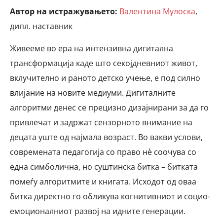
Автор на истражувањето:
Валентина Мулоска
,
дипл. наставник
Живееме во ера на интензивна дигитална
трансформација каде што секојдневниот живот,
вклучително и раното детско учење, е под силно
влијание на новите медиуми. Дигиталните
алгоритми денес се прецизно дизајнирани за да го
привлечат и задржат сензорното внимание на
децата уште од најмала возраст. Во вакви услови,
современата педагогија со право нè соочува со
една симболична, но суштинска битка – битката
помеѓу алгоритмите и книгата. Исходот од оваа
битка директно го обликува когнитивниот и социо-
емоционалниот развој на идните генерации.