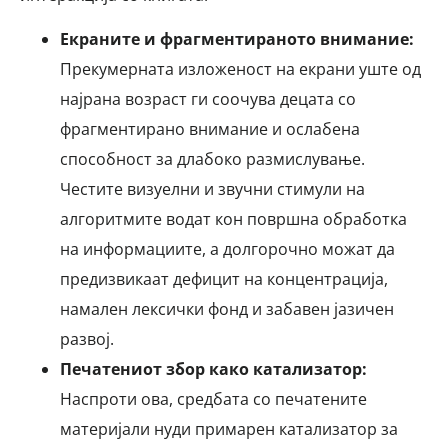
Екраните и фрагментираното внимание:
Прекумерната изложеност на екрани уште од
најрана возраст ги соочува децата со
фрагментирано внимание и ослабена
способност за длабоко размислување.
Честите визуелни и звучни стимули на
алгоритмите водат кон површна обработка
на информациите, а долгорочно можат да
предизвикаат дефицит на концентрација,
намален лексички фонд и забавен јазичен
развој.
Печатениот збор како катализатор:
Наспроти ова, средбата со печатените
материјали нуди примарен катализатор за