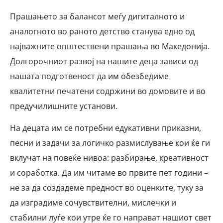
Прашањето за балансот меѓу дигиталното и
аналогното во раното детство станува едно од
најважните општествени прашања во Македонија.
Долгорочниот развој на нашите деца зависи од
нашата подготвеност да им обезбедиме
квалитетни печатени содржини во домовите и во
предучилишните установи.
На децата им се потребни едукативни приказни,
песни и задачи за логичко размислување кои ќе ги
вклучат на повеќе нивоа: разбирање, креативност
и соработка. Да им читаме во првите пет години –
не за да создадеме предност во оценките, туку за
да изградиме сочувствителни, мислечки и
стабилни луѓе кои утре ќе го направат нашиот свет