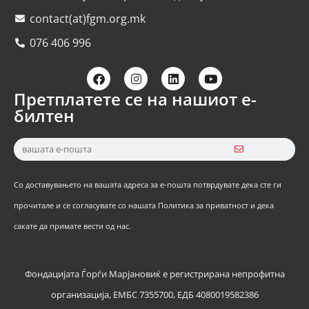
contact(at)fgm.org.mk
076 406 996
Претплатете се на нашиот е-
билтен
Со доставувањето на вашата адреса за е-пошта потврдувате дека сте ги
прочитале и се согласувате со нашата Политика за приватност и дека
сакате да примате вести од нас.
Фондацијата Ѓорѓи Марјановиќ е регистрирана непрофитна
организација, ЕМБС 7355700, ЕДБ 4080019582386