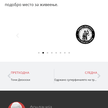
подобро место за живеење.
ПРЕТХОДНА
СЛЕДНА
Тони Дескоски
Одржано суперфиналето на третиот циклус на националниот натпревар во раскажување