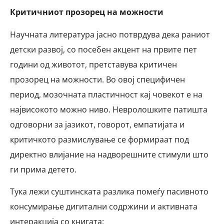
Критичниот прозорец на можности
Научната литература јасно потврдува дека раниот
детски развој, со посебен акцент на првите пет
години од животот, претставува критичен
прозорец на можности. Во овој специфичен
период, мозочната пластичност кај човекот е на
највисокото можно ниво. Невролошките патишта
одговорни за јазикот, говорот, емпатијата и
критичкото размислување се формираат под
директно влијание на надворешните стимули што
ги прима детето.
Тука лежи суштинската разлика помеѓу пасивното
консумирање дигитални содржини и активната
интеракција со книгата: