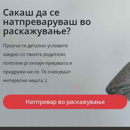
Сакаш да се
натпреваруваш во
раскажување?
Проучи ги детално условите
заедно со твоите родители,
пополни ја онлајн пријавата и
придружи ни се. Те очекуваат
интересни нешта :)
Натпревар во раскажување