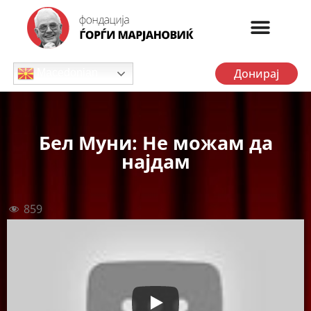
Донирај
Macedonian
Бел Муни: Не можам да
најдам
859