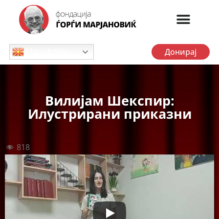
Донирај
Macedonian
Вилијам Шекспир:
Илустрирани приказни
818