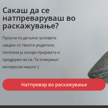
Сакаш да се
натпреваруваш во
раскажување?
Проучи ги детално условите
заедно со твоите родители,
пополни ја онлајн пријавата и
придружи ни се. Те очекуваат
интересни нешта :)
Натпревар во раскажување