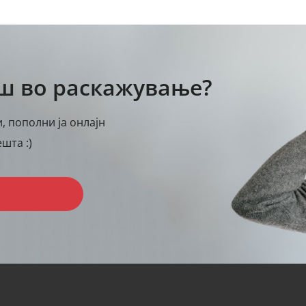
аш во раскажување?
, пополни ја онлајн
шта :)