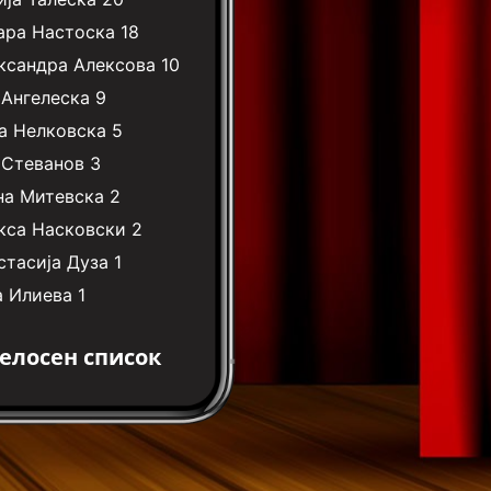
ара Настоска
18
ксандра Алексова
10
 Ангелеска
9
а Нелковска
5
 Стеванов
3
на Митевска
2
кса Насковски
2
стасија Дуза
1
а Илиева
1
елосен список