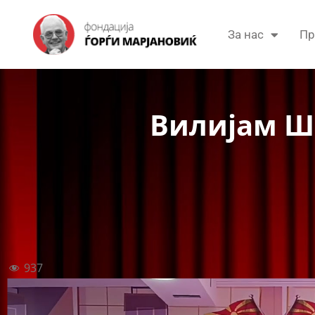
За нас
Пр
Вилијам Ше
937