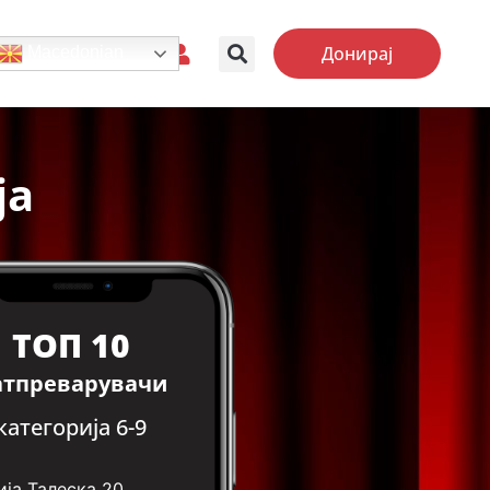
Донирај
Macedonian
ја
ТОП 10
атпреварувачи
категорија 6-9
ја Талеска
20