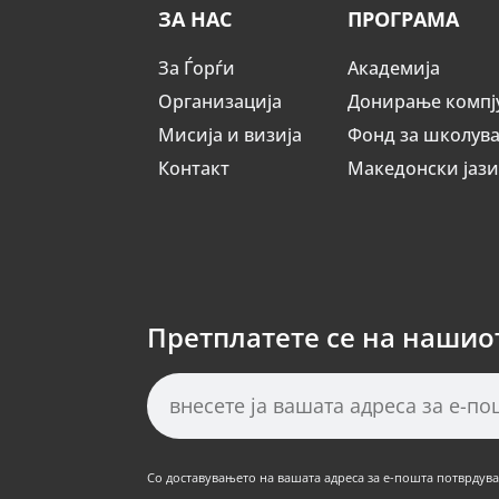
ЗА НАС
ПРОГРАМА
За Ѓорѓи
Академија
Организација
Донирање компј
Мисија и визија
Фонд за школув
Контакт
Македонски јаз
Претплатете се на нашио
Со доставувањето на вашата адреса за е-пошта потврдуват