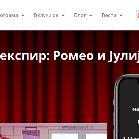
ограма
Вклучи се
Блог
Вести
кспир: Ромео и Јули
н
1.
Мари