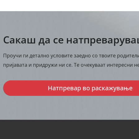
Сакаш да се натпреварув
Проучи ги детално условите заедно со твоите родители
пријавата и придружи ни се. Те очекуваат интересни не
Натпревар во раскажување