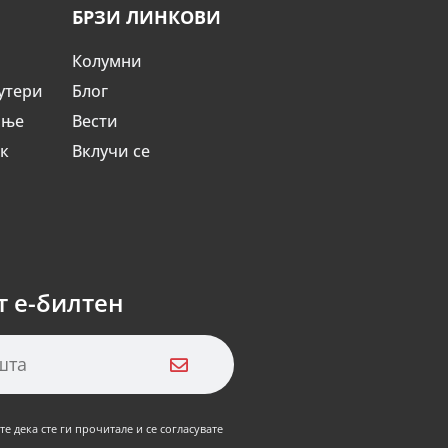
БРЗИ ЛИНКОВИ
Колумни
утери
Блог
ање
Вести
ик
Вклучи се
т е-билтен
е дека сте ги прочитале и се согласувате