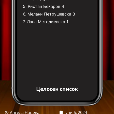
5.
Ристан Беќаров
4
6.
Мелани Петрушевска
3
7.
Лана Методиевска
1
Целосен список
Ангела Нацева
јуни 6, 2024