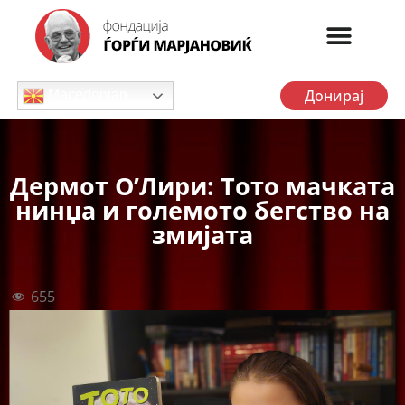
Донирај
Macedonian
Дермот О’Лири: Тото мачката
нинџа и големото бегство на
змијата
655