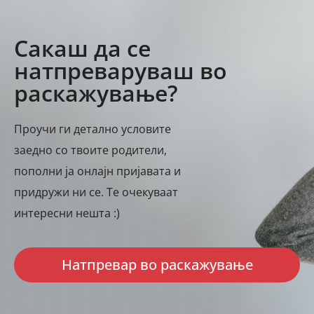
Сакаш да се
натпреваруваш во
раскажување?
Проучи ги детално условите
заедно со твоите родители,
пополни ја онлајн пријавата и
придружи ни се. Те очекуваат
интересни нешта :)
Натпревар во раскажување