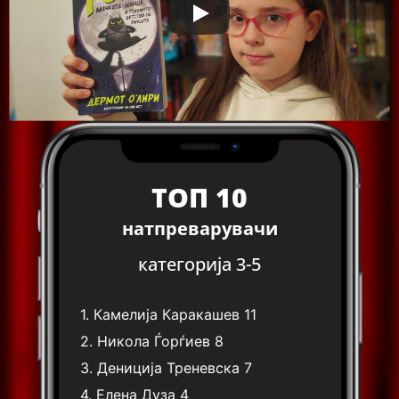
ТОП 10
натпреварувачи
категорија 3-5
1.
Камелија Каракашев
11
2.
Никола Ѓорѓиев
8
3.
Дениција Треневска
7
4.
Елена Дуза
4