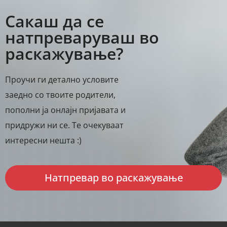
Сакаш да се
натпреваруваш во
раскажување?
Проучи ги детално условите
заедно со твоите родители,
пополни ја онлајн пријавата и
придружи ни се. Те очекуваат
интересни нешта :)
Натпревар во раскажување