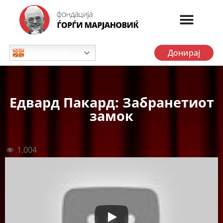
Донирај
Macedonian
Едвард Пакард: Забранетиот
замок
1.004