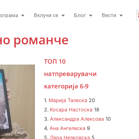
ограма
Вклучи се
Блог
Вести
но романче
ТОП 10
натпреварувачи
категорија 6-9
1.
Марија Талеска
20
2.
Косара Настоска
18
3.
Александра Алексова
10
4.
Ана Ангелеска
9
5.
Лара Нелковска
5