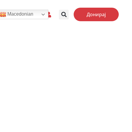
Донирај
Macedonian