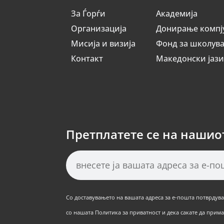
За Ѓорѓи
Академија
Организација
Донирање компј
Мисија и визија
Фонд за школув
Контакт
Македонски јаз
Претплатете се на нашио
Со доставувањето на вашата адреса за е-пошта потврдуват
со нашата Политика за приватност и дека сакате да примат