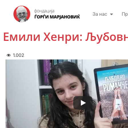
За нас
Пр
Емили Хенри: Љубов
1.002