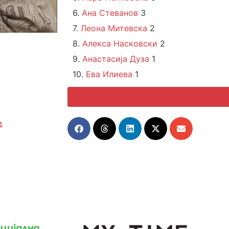
6.
Ана Стеванов
3
7.
Леона Митевска
2
8.
Алекса Насковски
2
9.
Анастасија Дуза
1
10.
Ева Илиева
1
Целосен спис
4