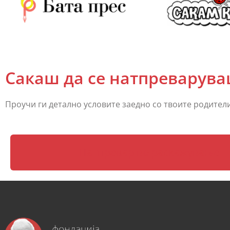
Сакаш да се натпреварув
Проучи ги детално условите заедно со твоите родители,
Натпревар во раскажување