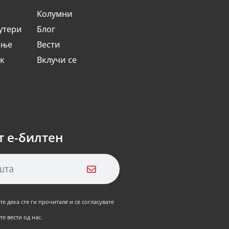
Колумни
утери
Блог
ање
Вести
ик
Вклучи се
т е-билтен
е дека сте ги прочитале и се согласувате
е вести од нас.