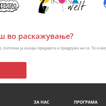
аш во раскажување?
 пополни ја онлајн пријавата и придружи ни се. Те очек
ЗА НАС
ПРОГРАМА