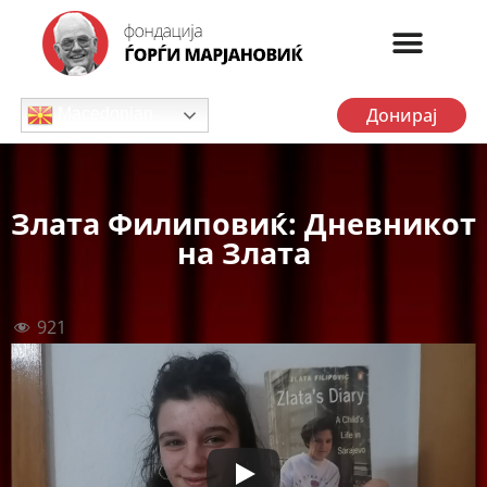
Донирај
Macedonian
Злата Филиповиќ: Дневникот
на Злата
921