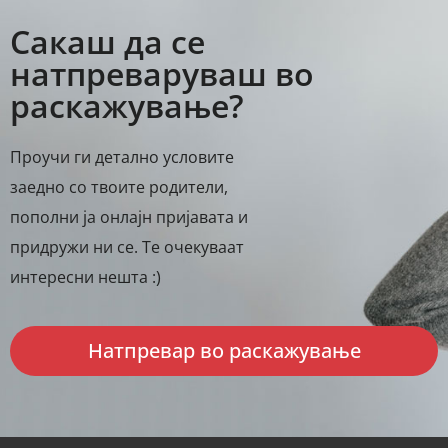
Сакаш да се
натпреваруваш во
раскажување?
Проучи ги детално условите
заедно со твоите родители,
пополни ја онлајн пријавата и
придружи ни се. Те очекуваат
интересни нешта :)
Натпревар во раскажување