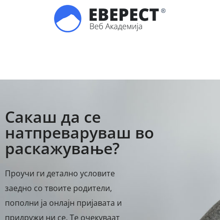
Сакаш да се
натпреваруваш во
раскажување?
Проучи ги детално условите
заедно со твоите родители,
пополни ја онлајн пријавата и
придружи ни се. Те очекуваат