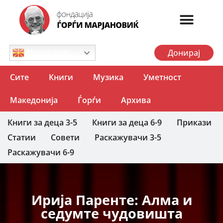
Донирај
Macedonian
Сите
Книги
Музика
Уметност
Македонија
Ѓорѓи
Архива
Книги за деца 3-5
Книги за деца 6-9
Прикази
Статии
Совети
Раскажувачи 3-5
Раскажувачи 6-9
Ирија Паренте: Алма и
седумте чудовишта