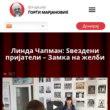
Донирај
Macedonian
Линда Чапман: Ѕвездени
пријатели – Замка на желби
967