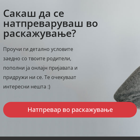
Сакаш да се
натпреваруваш во
раскажување?
Проучи ги детално условите
заедно со твоите родители,
пополни ја онлајн пријавата и
придружи ни се. Те очекуваат
интересни нешта :)
Натпревар во раскажување