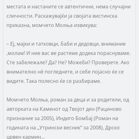
местата и настаните се автентични, нема случајни
сличности. Раскажувајќи ја својата вистинска
приказна, момчето Молња извикува:
– Еј, мајки и татковци, баби и дедовци, внимание
,молам! И ние вас ве растеме додека пораснуваме.
Сте забележале? Да? Не? Можеби? Проверете. Ако
внимателно нè погледнете, и себе појасно ќе се
видите. Така полесно ќе се разбираме.
Момчето Молња, роман за деца и за родители, од
авторката на Каменот од Твојот ден (Рациново
признание за 2005), Индиго Бомбај (Роман на
годината на „Утрински весник“ за 2008), Дрско
црвен кармин…