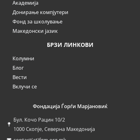
Академија
Донирање компјутери
Фонд за школување
Македонски јазик
БРЗИ ЛИНКОВИ
Колумни
Блог
Вести
Вклучи се
Фондација Ѓорѓи Марјановиќ
Бул. Кочо Рацин 10/2
1000 Скопје, Северна Македонија
contact(at)fgm.org.mk