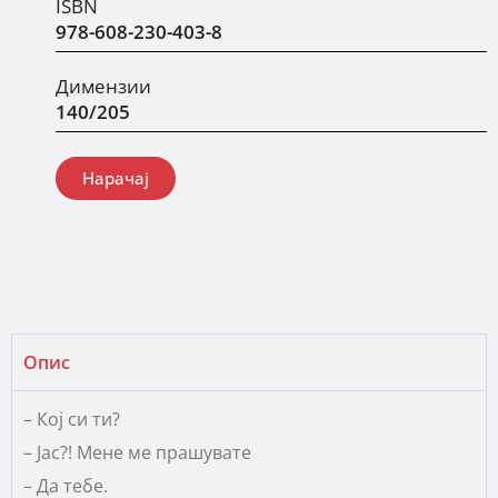
ISBN
978-608-230-403-8
Димензии
140/205
Нарачај
Опис
– Кој си ти?
– Јас?! Мене ме прашувате
– Да тебе.