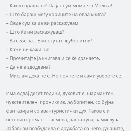
– Какво прашање! Па јас сум момчето Молња!
– Што бараш меѓу кориците на оваа книга?
– Овде сум за да ви раскажувам.
– Што ќе ни раскажуваш?
– За себе за… Е многу сте љубопитни!
– Кажи ни кажи ни!
– Прочитајте ја книгава и сè ќе дознаете.
– Да не е здодевна?
– Мислам дека не е. Но почнете и сами уверете се.
Има одвај десет години, духовит е, шармантен,
чувствителен, прониклив, љубопитен, со бујна
фантазија и со авантуристички дух. Таков е и
неговиот роман – засмева, растажува, замислува.
Забавнаи возбудлива е дружбата со него. Јунаците,