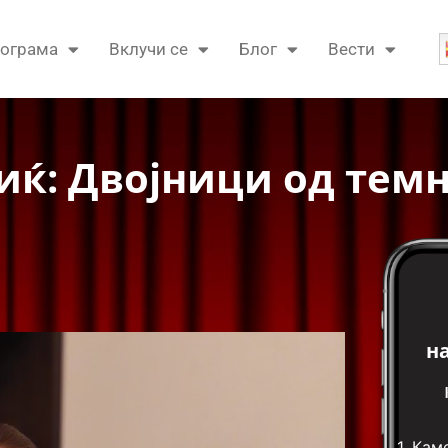
ограма
Вклучи се
Блог
Вести
иќ: Двојници од тем
н
1.
Кам