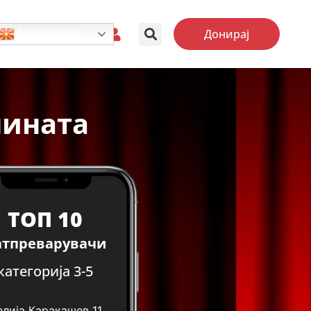
Донирај
Macedonian
нината
ТОП 10
атпреварувачи
категорија 3-5
елија Каракашев
11