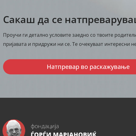
Сакаш да се натпреварув
Проучи ги детално условите заедно со твоите родители
пријавата и придружи ни се. Те очекуваат интересни не
Натпревар во раскажување