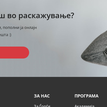
аш во раскажување?
, пополни ја онлајн
шта :)
ЗА НАС
ПРОГРАМА
За Ѓорѓи
Академија