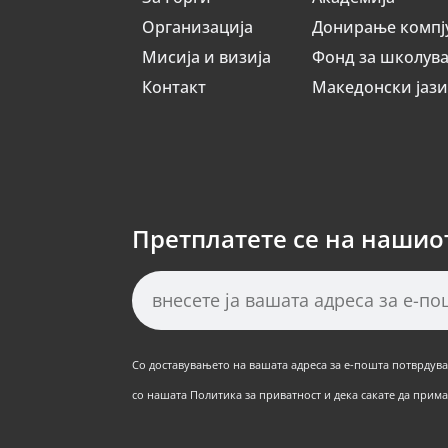
Организација
Донирање компј
Мисија и визија
Фонд за школув
Контакт
Македонски јаз
Претплатете се на нашио
Со доставувањето на вашата адреса за е-пошта потврдуват
со нашата Политика за приватност и дека сакате да примат