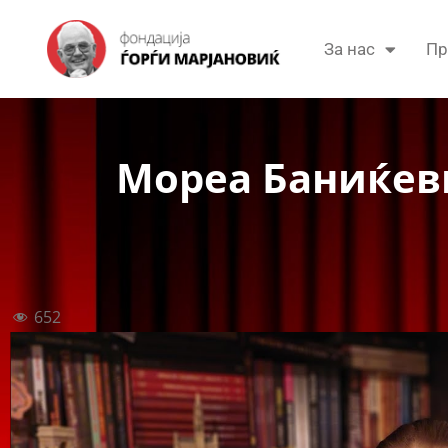
За нас
Пр
Мореа Баниќев
652