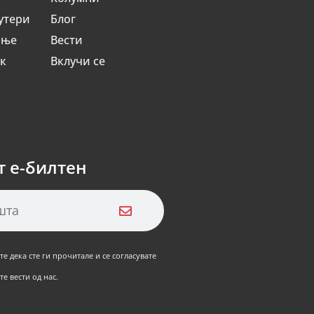
утери
Блог
ање
Вести
ик
Вклучи се
т е-билтен
е дека сте ги прочитале и се согласувате
е вести од нас.