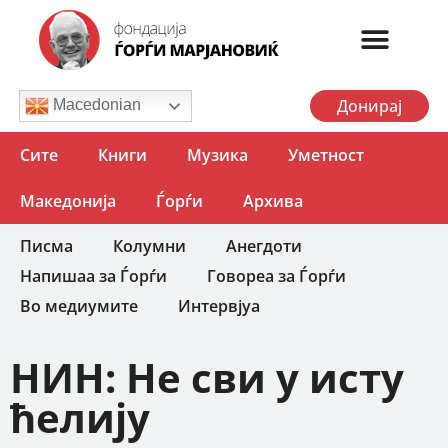
Донирај
Macedonian
Сите
Книги
Музика
Уметност
Македонија
Ѓорѓи
Архива
Писма
Колумни
Анегдоти
Напишаа за Ѓорѓи
Говореа за Ѓорѓи
Во медиумите
Интервјуа
НИН: Не сви у исту
ћелију