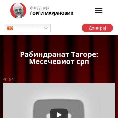
Донирај
Macedonian
Рабиндранат Тагоре:
Месечевиот срп
841