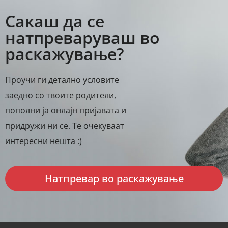
Сакаш да се
натпреваруваш во
раскажување?
Проучи ги детално условите
заедно со твоите родители,
пополни ја онлајн пријавата и
придружи ни се. Те очекуваат
интересни нешта :)
Натпревар во раскажување